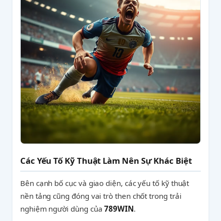
Các Yếu Tố Kỹ Thuật Làm Nên Sự Khác Biệt
Bên cạnh bố cục và giao diện, các yếu tố kỹ thuật
nền tảng cũng đóng vai trò then chốt trong trải
nghiệm người dùng của
789WIN
.