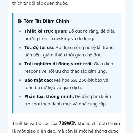
thích từ đối tác quen thuộc.
📝 Tóm Tắt Điểm Chính
Thiết kế trực quan:
Bố cục rõ ràng, dễ điều
hướng trên cả desktop và di động.
Tốc độ tối ưu:
Áp dụng công nghệ tải trang
tiên tiến, giảm thiểu thời gian chờ đợi.
Trải nghiệm di động vượt trội:
Giao diện
responsive, tối ưu cho thao tác cảm ứng.
Bảo mật cao:
Mã hóa SSL 256-bit bảo vệ
toàn bộ dữ liệu và giao dịch.
Phân loại thông minh:
Dễ dàng tìm kiếm
trò chơi theo danh mục và nhà cung cấp.
Thiết kế và bố cục của
789WIN
không chỉ đơn thuần
là một giao diện đẹp, mà còn là một hệ thống được