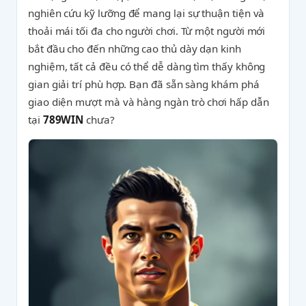
nghiên cứu kỹ lưỡng để mang lại sự thuận tiện và
thoải mái tối đa cho người chơi. Từ một người mới
bắt đầu cho đến những cao thủ dày dạn kinh
nghiệm, tất cả đều có thể dễ dàng tìm thấy không
gian giải trí phù hợp. Bạn đã sẵn sàng khám phá
giao diện mượt mà và hàng ngàn trò chơi hấp dẫn
tại
789WIN
chưa?