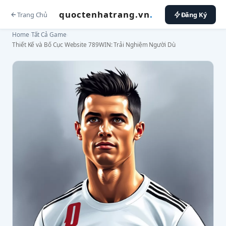
quoctenhatrang.vn
.
Trang Chủ
Đăng Ký
Home
›
Tất Cả Game
›
Thiết Kế và Bố Cục Website 789WIN: Trải Nghiệm Người Dù