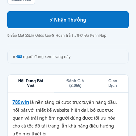
⚡ Nhận Thưởng
🔒 Bảo Mật SSL
🎰 Odds Cao
🔄 Hoàn Trả 1.5%
💳 Đa Kênh Nạp
🔥
408
người đang xem trang này
Nội Dung Bài
Đánh Giá
Giao
Viết
(2,066)
Dịch
789win
là nền tảng cá cược trực tuyến hàng đầu,
nổi bật với thiết kế website hiện đại, bố cục trực
quan và trải nghiệm người dùng được tối ưu hóa
cho cả tốc độ tải trang lẫn khả năng điều hướng
trên mọi thiết bị.