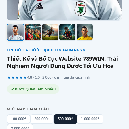
TIN TỨC CÁ CƯỢC · QUOCTENHATRANG.VN
Thiết Kế và Bố Cục Website 789WIN: Trải
Nghiệm Người Dùng Được Tối Ưu Hóa
★★★★★
4.8 / 5.0 · 2,066+ đánh giá đã xác minh
Được Quan Tâm Nhiều
MỨC NẠP THAM KHẢO
100.000₫
200.000₫
500.000₫
1.000.000₫
2.000.000₫