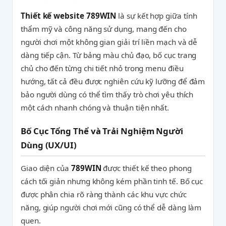
Thiết kế website 789WIN
là sự kết hợp giữa tính
thẩm mỹ và công năng sử dụng, mang đến cho
người chơi một không gian giải trí liền mạch và dễ
dàng tiếp cận. Từ bảng màu chủ đạo, bố cục trang
chủ cho đến từng chi tiết nhỏ trong menu điều
hướng, tất cả đều được nghiên cứu kỹ lưỡng để đảm
bảo người dùng có thể tìm thấy trò chơi yêu thích
một cách nhanh chóng và thuận tiện nhất.
Bố Cục Tổng Thể và Trải Nghiệm Người
Dùng (UX/UI)
Giao diện của
789WIN
được thiết kế theo phong
cách tối giản nhưng không kém phần tinh tế. Bố cục
được phân chia rõ ràng thành các khu vực chức
năng, giúp người chơi mới cũng có thể dễ dàng làm
quen.