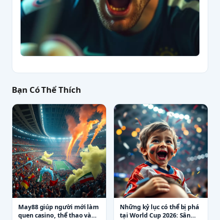
Bạn Có Thể Thích
May88 giúp người mới làm
Những kỷ lục có thể bị phá
quen casino, thể thao và
tại World Cup 2026: Sân