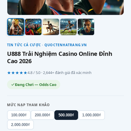
TIN TỨC CÁ CƯỢC · QUOCTENHATRANG.VN
U888 Trải Nghiệm Casino Online Đỉnh
Cao 2026
★★★★★
4.8 / 5.0 · 2,644+ đánh giá đã xác minh
Đang Chơi — Odds Cao
MỨC NẠP THAM KHẢO
100.000₫
200.000₫
500.000₫
1.000.000₫
2.000.000₫