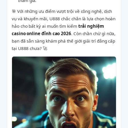
tham gia.
🎯 Với những ưu điểm vượt trội về công nghệ, dịch
vụ và khuyến mãi, U888 chắc chắn là lựa chọn hoàn
hảo cho bất kỳ ai muốn tìm kiếm
trải nghiệm
casino online đỉnh cao 2026
. Còn chần chừ gì nữa,
bạn đã sẵn sàng khám phá thế giới giải trí đẳng cấp
tại U888 chưa? 🚀