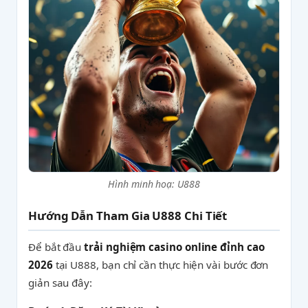
Hình minh hoạ: U888
Hướng Dẫn Tham Gia U888 Chi Tiết
Để bắt đầu
trải nghiệm casino online đỉnh cao
2026
tại U888, bạn chỉ cần thực hiện vài bước đơn
giản sau đây: