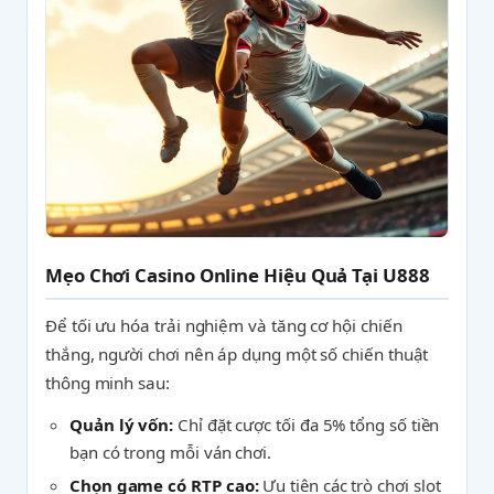
Mẹo Chơi Casino Online Hiệu Quả Tại U888
Để tối ưu hóa trải nghiệm và tăng cơ hội chiến
thắng, người chơi nên áp dụng một số chiến thuật
thông minh sau:
Quản lý vốn:
Chỉ đặt cược tối đa 5% tổng số tiền
bạn có trong mỗi ván chơi.
Chọn game có RTP cao:
Ưu tiên các trò chơi slot