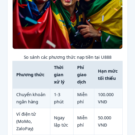
So sánh các phương thức nạp tiền tại U888
Thời
Phí
Hạn mức
Phương thức
gian
giao
tối thiểu
xử lý
dịch
Chuyển khoản
1-3
Miễn
100.000
ngân hàng
phút
phí
VNĐ
Ví điện tử
Ngay
Miễn
50.000
(MoMo,
lập tức
phí
VNĐ
ZaloPay)