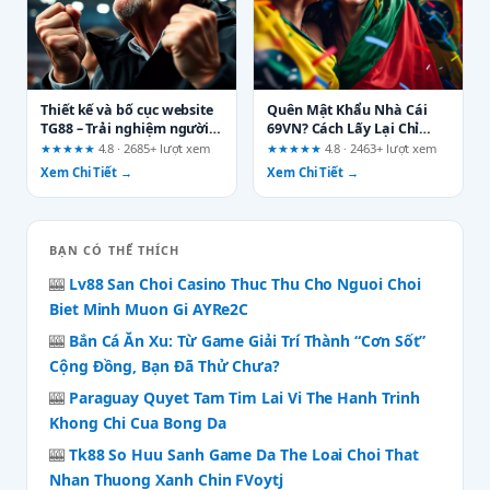
Thiết kế và bố cục website
Quên Mật Khẩu Nhà Cái
TG88 – Trải nghiệm người
69VN? Cách Lấy Lại Chỉ
dùng tối ưu
Trong 1 Phút
★★★★★
4.8 · 2685+ lượt xem
★★★★★
4.8 · 2463+ lượt xem
Xem Chi Tiết →
Xem Chi Tiết →
BẠN CÓ THỂ THÍCH
🎰
Lv88 San Choi Casino Thuc Thu Cho Nguoi Choi
Biet Minh Muon Gi AYRe2C
🎰
Bắn Cá Ăn Xu: Từ Game Giải Trí Thành “Cơn Sốt”
Cộng Đồng, Bạn Đã Thử Chưa?
🎰
Paraguay Quyet Tam Tim Lai Vi The Hanh Trinh
Khong Chi Cua Bong Da
🎰
Tk88 So Huu Sanh Game Da The Loai Choi That
Nhan Thuong Xanh Chin FVoytj