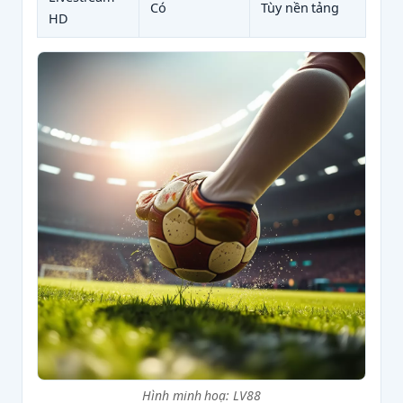
Có
Tùy nền tảng
HD
Hình minh hoạ: LV88