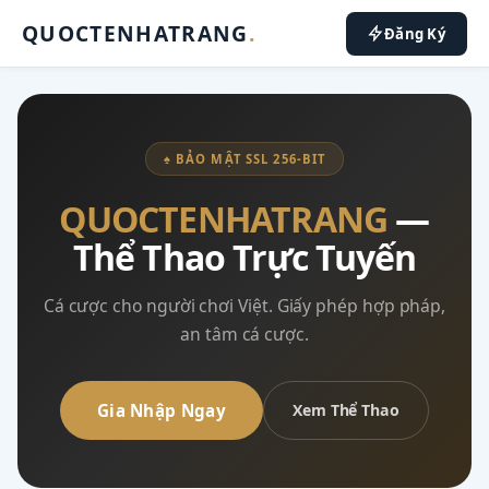
QUOCTENHATRANG
.
Đăng Ký
♠ BẢO MẬT SSL 256-BIT
QUOCTENHATRANG
—
Thể Thao Trực Tuyến
Cá cược cho người chơi Việt. Giấy phép hợp pháp,
an tâm cá cược.
Gia Nhập Ngay
Xem Thể Thao