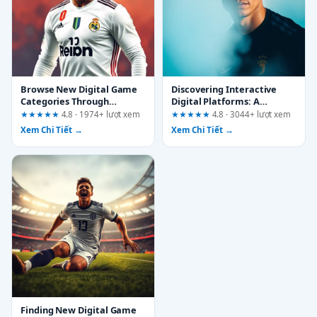
Browse New Digital Game
Discovering Interactive
Categories Through
Digital Platforms: A
ON68.tech: An Editor's
Practical Player's Guide
★★★★★
4.8 · 1974+ lượt xem
★★★★★
4.8 · 3044+ lượt xem
Verification-First Review
from Basics to Advanced
Xem Chi Tiết →
Xem Chi Tiết →
Finding New Digital Game