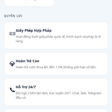
QUYỀN LỢI
Giấy Phép Hợp Pháp
📜
Hoạt động dưới giấy phép quốc tế, minh bạch và pháp lý rõ
ràng.
Hoàn Trả Cao
💎
Hoàn trả cược thua lên đến 1.5%, không giới hạn số tiền.
Hỗ Trợ 24/7
📞
Đội ngũ CSKH tận tâm, trực tuyến 24/7. Chat, Zalo, Telegram
đều có.