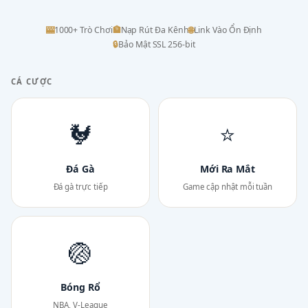
🎰
1000+ Trò Chơi
🏦
Nạp Rút Đa Kênh
🌐
Link Vào Ổn Định
🔒
Bảo Mật SSL 256-bit
CÁ CƯỢC
🐓
⭐
Đá Gà
Mới Ra Mắt
Đá gà trực tiếp
Game cập nhật mỗi tuần
🏐
Bóng Rổ
NBA, V-League