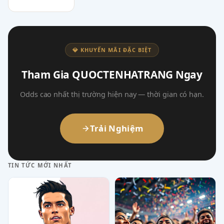
💎 KHUYẾN MÃI ĐẶC BIỆT
Tham Gia QUOCTENHATRANG Ngay
Odds cao nhất thị trường hiện nay — thời gian có hạn.
Trải Nghiệm
TIN TỨC MỚI NHẤT