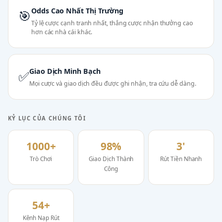
Odds Cao Nhất Thị Trường
🎯
Tỷ lệ cược cạnh tranh nhất, thắng cược nhận thưởng cao
hơn các nhà cái khác.
Giao Dịch Minh Bạch
✅
Mọi cược và giao dịch đều được ghi nhận, tra cứu dễ dàng.
KỶ LỤC CỦA CHÚNG TÔI
1000+
98%
3'
Trò Chơi
Giao Dịch Thành
Rút Tiền Nhanh
Công
54+
Kênh Nạp Rút