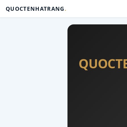
QUOCTENHATRANG
.
QUOCT