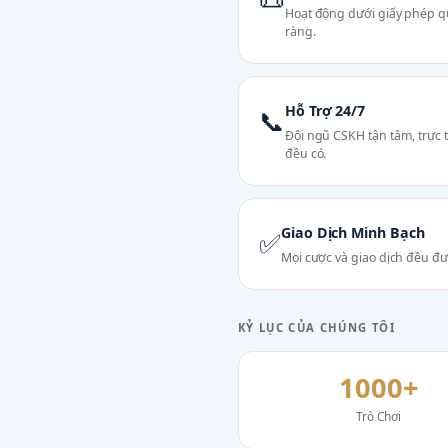
Hoạt động dưới giấy phép qu
ràng.
Hỗ Trợ 24/7
📞
Đội ngũ CSKH tận tâm, trực t
đều có.
Giao Dịch Minh Bạch
✅
Mọi cược và giao dịch đều đư
KỶ LỤC CỦA CHÚNG TÔI
1000+
Trò Chơi