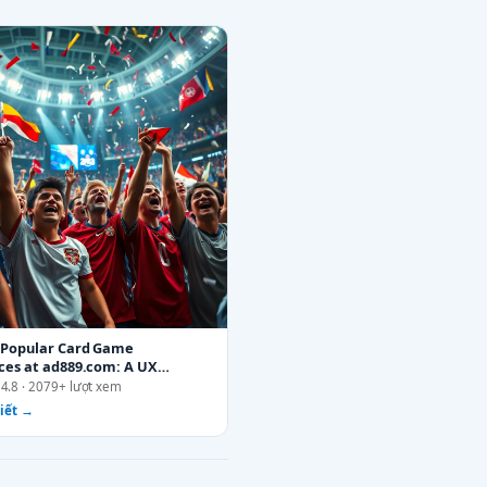
 Popular Card Game
ces at ad889.com: A UX
ugh of the Player Path
★
4.8 · 2079+ lượt xem
iết →