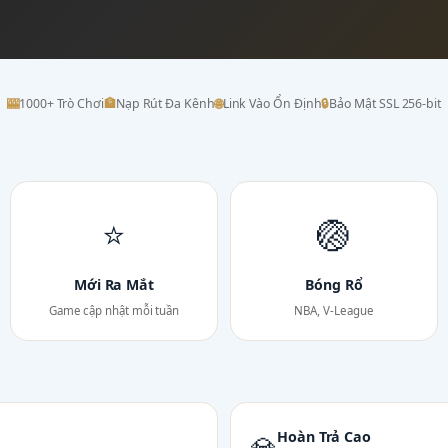
🎰
1000+ Trò Chơi
🏦
Nạp Rút Đa Kênh
🌐
Link Vào Ổn Định
🔒
Bảo Mật SSL 256-bit
⭐
🏐
Mới Ra Mắt
Bóng Rổ
Game cập nhật mỗi tuần
NBA, V-League
Hoàn Trả Cao
💎