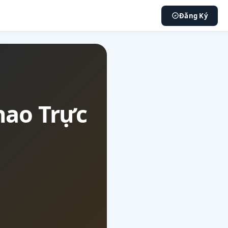
Đăng Ký
ao Trực