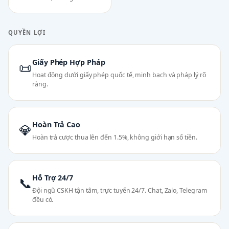
QUYỀN LỢI
Giấy Phép Hợp Pháp
📜
Hoạt động dưới giấy phép quốc tế, minh bạch và pháp lý rõ
ràng.
Hoàn Trả Cao
💎
Hoàn trả cược thua lên đến 1.5%, không giới hạn số tiền.
Hỗ Trợ 24/7
📞
Đội ngũ CSKH tận tâm, trực tuyến 24/7. Chat, Zalo, Telegram
đều có.