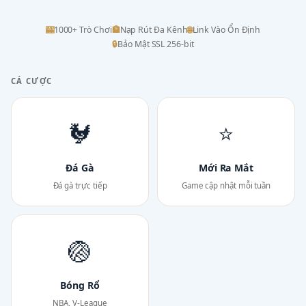
🎰
1000+ Trò Chơi
🏦
Nạp Rút Đa Kênh
🌐
Link Vào Ổn Định
🔒
Bảo Mật SSL 256-bit
CÁ CƯỢC
🐓
⭐
Đá Gà
Mới Ra Mắt
Đá gà trực tiếp
Game cập nhật mỗi tuần
🏐
Bóng Rổ
NBA, V-League