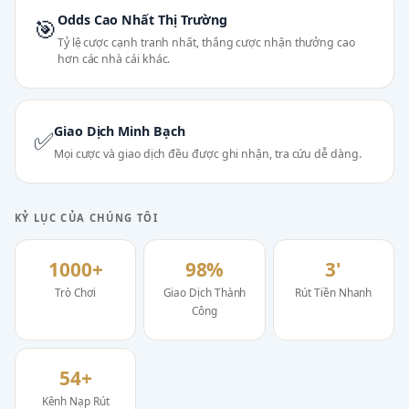
Odds Cao Nhất Thị Trường
🎯
Tỷ lệ cược cạnh tranh nhất, thắng cược nhận thưởng cao
hơn các nhà cái khác.
Giao Dịch Minh Bạch
✅
Mọi cược và giao dịch đều được ghi nhận, tra cứu dễ dàng.
KỶ LỤC CỦA CHÚNG TÔI
1000+
98%
3'
Trò Chơi
Giao Dịch Thành
Rút Tiền Nhanh
Công
54+
Kênh Nạp Rút