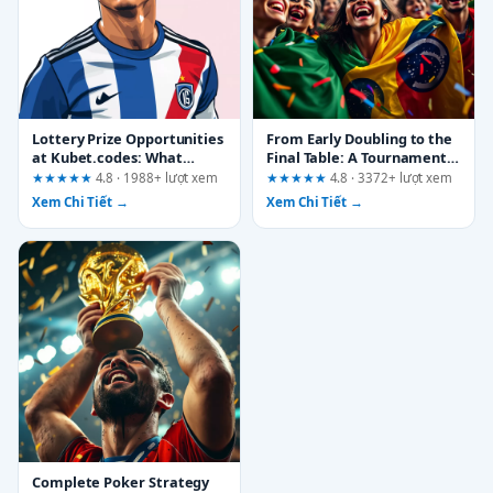
Lottery Prize Opportunities
From Early Doubling to the
at Kubet.codes: What
Final Table: A Tournament-
Players Should Check
Focused Poker Room Guide
★★★★★
4.8 · 1988+ lượt xem
★★★★★
4.8 · 3372+ lượt xem
Before Buying a Ticket
Xem Chi Tiết →
Xem Chi Tiết →
Complete Poker Strategy