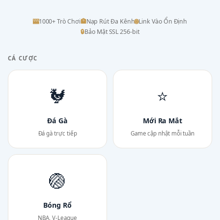
🎰
1000+ Trò Chơi
🏦
Nạp Rút Đa Kênh
🌐
Link Vào Ổn Định
🔒
Bảo Mật SSL 256-bit
CÁ CƯỢC
🐓
⭐
Đá Gà
Mới Ra Mắt
Đá gà trực tiếp
Game cập nhật mỗi tuần
🏐
Bóng Rổ
NBA, V-League