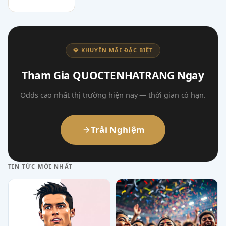
💎 KHUYẾN MÃI ĐẶC BIỆT
Tham Gia QUOCTENHATRANG Ngay
Odds cao nhất thị trường hiện nay — thời gian có hạn.
Trải Nghiệm
TIN TỨC MỚI NHẤT