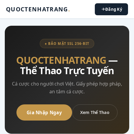
QUOCTENHATRANG
.
Đăng Ký
♠ BẢO MẬT SSL 256-BIT
QUOCTENHATRANG
—
Thể Thao Trực Tuyến
Cá cược cho người chơi Việt. Giấy phép hợp pháp,
an tâm cá cược.
Gia Nhập Ngay
Xem Thể Thao