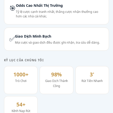
Odds Cao Nhất Thị Trường
🎯
Tỷ lệ cược cạnh tranh nhất, thắng cược nhận thưởng cao
hơn các nhà cái khác.
Giao Dịch Minh Bạch
✅
Mọi cược và giao dịch đều được ghi nhận, tra cứu dễ dàng.
KỶ LỤC CỦA CHÚNG TÔI
1000+
98%
3'
Trò Chơi
Giao Dịch Thành
Rút Tiền Nhanh
Công
54+
Kênh Nạp Rút