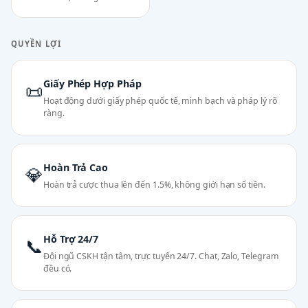
QUYỀN LỢI
Giấy Phép Hợp Pháp
📜
Hoạt động dưới giấy phép quốc tế, minh bạch và pháp lý rõ
ràng.
Hoàn Trả Cao
💎
Hoàn trả cược thua lên đến 1.5%, không giới hạn số tiền.
Hỗ Trợ 24/7
📞
Đội ngũ CSKH tận tâm, trực tuyến 24/7. Chat, Zalo, Telegram
đều có.