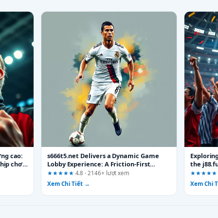
ng cao:
s666t5.net Delivers a Dynamic Game
Explorin
nhịp chơi
Lobby Experience: A Friction-First
the j88.f
Evaluation
Review
★★★★★
4.8 · 2146+ lượt xem
★★★★
Xem Chi Tiết →
Xem Chi T