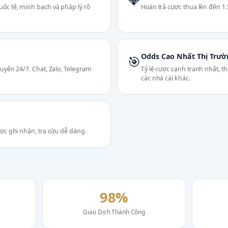
ốc tế, minh bạch và pháp lý rõ
Hoàn trả cược thua lên đến 1.
Odds Cao Nhất Thị Trườ
🎯
uyến 24/7. Chat, Zalo, Telegram
Tỷ lệ cược cạnh tranh nhất, 
các nhà cái khác.
ợc ghi nhận, tra cứu dễ dàng.
98%
Giao Dịch Thành Công