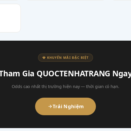
💎 KHUYẾN MÃI ĐẶC BIỆT
Tham Gia QUOCTENHATRANG Nga
Odds cao nhất thị trường hiện nay — thời gian có hạn.
Trải Nghiệm