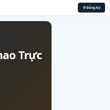
Đăng Ký
ao Trực