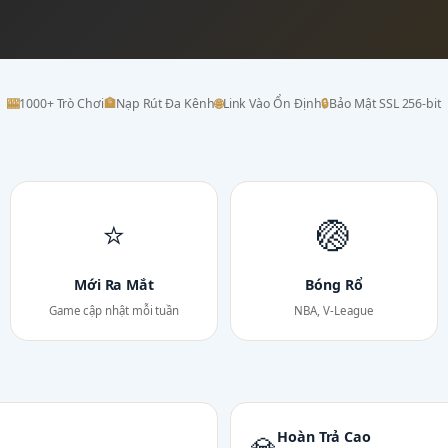
🎰
1000+ Trò Chơi
🏦
Nạp Rút Đa Kênh
🌐
Link Vào Ổn Định
🔒
Bảo Mật SSL 256-bit
⭐
🏐
Mới Ra Mắt
Bóng Rổ
Game cập nhật mỗi tuần
NBA, V-League
Hoàn Trả Cao
💎