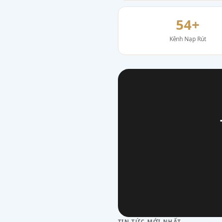
54+
Kênh Nạp Rút
TIN TỨC MỚI NHẤT