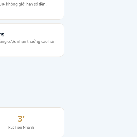
5%, không giới hạn số tiền.
ng
thắng cược nhận thưởng cao hơn
3'
Rút Tiền Nhanh