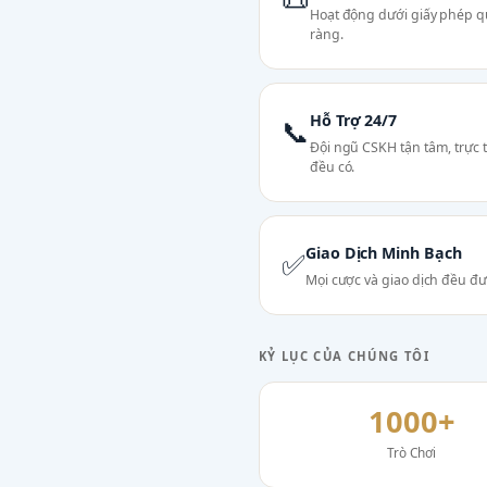
Hoạt động dưới giấy phép qu
ràng.
Hỗ Trợ 24/7
📞
Đội ngũ CSKH tận tâm, trực t
đều có.
Giao Dịch Minh Bạch
✅
Mọi cược và giao dịch đều đư
KỶ LỤC CỦA CHÚNG TÔI
1000+
Trò Chơi