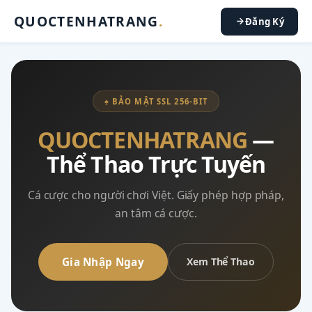
QUOCTENHATRANG
.
Đăng Ký
♠ BẢO MẬT SSL 256-BIT
QUOCTENHATRANG
—
Thể Thao Trực Tuyến
Cá cược cho người chơi Việt. Giấy phép hợp pháp,
an tâm cá cược.
Gia Nhập Ngay
Xem Thể Thao