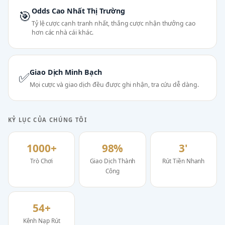
Odds Cao Nhất Thị Trường
🎯
Tỷ lệ cược cạnh tranh nhất, thắng cược nhận thưởng cao
hơn các nhà cái khác.
Giao Dịch Minh Bạch
✅
Mọi cược và giao dịch đều được ghi nhận, tra cứu dễ dàng.
KỶ LỤC CỦA CHÚNG TÔI
1000+
98%
3'
Trò Chơi
Giao Dịch Thành
Rút Tiền Nhanh
Công
54+
Kênh Nạp Rút