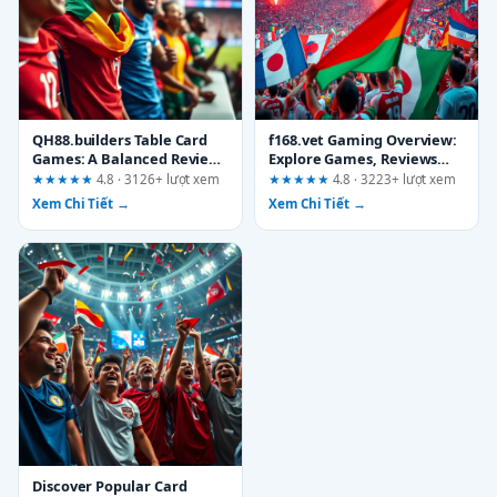
QH88.builders Table Card
f168.vet Gaming Overview:
Games: A Balanced Review
Explore Games, Reviews
of What the Ads Don't Tell
and Helpful Guides
★★★★★
4.8 · 3126+ lượt xem
★★★★★
4.8 · 3223+ lượt xem
You
Xem Chi Tiết →
Xem Chi Tiết →
Discover Popular Card