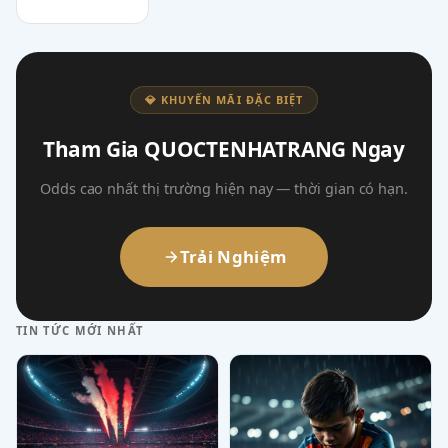
💎 KHUYẾN MÃI ĐẶC BIỆT
Tham Gia QUOCTENHATRANG Ngay
Odds cao nhất thị trường hiện nay — thời gian có hạn.
Trải Nghiệm
TIN TỨC MỚI NHẤT