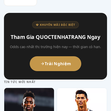
💎 KHUYẾN MÃI ĐẶC BIỆT
Tham Gia QUOCTENHATRANG Ngay
Odds cao nhất thị trường hiện nay — thời gian có hạn.
Trải Nghiệm
TIN TỨC MỚI NHẤT