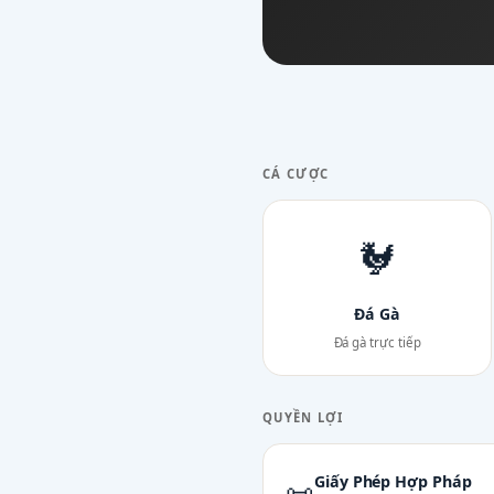
CÁ CƯỢC
🐓
Đá Gà
Đá gà trực tiếp
QUYỀN LỢI
Giấy Phép Hợp Pháp
📜