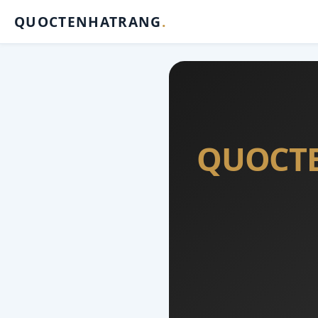
QUOCTENHATRANG
.
QUOCT