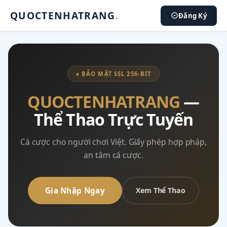
QUOCTENHATRANG
.
Đăng Ký
♠ BẢO MẬT SSL 256-BIT
QUOCTENHATRANG
—
Thể Thao Trực Tuyến
Cá cược cho người chơi Việt. Giấy phép hợp pháp,
an tâm cá cược.
Gia Nhập Ngay
Xem Thể Thao