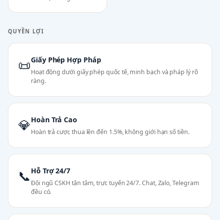
QUYỀN LỢI
Giấy Phép Hợp Pháp
📜
Hoạt động dưới giấy phép quốc tế, minh bạch và pháp lý rõ
ràng.
Hoàn Trả Cao
💎
Hoàn trả cược thua lên đến 1.5%, không giới hạn số tiền.
Hỗ Trợ 24/7
📞
Đội ngũ CSKH tận tâm, trực tuyến 24/7. Chat, Zalo, Telegram
đều có.