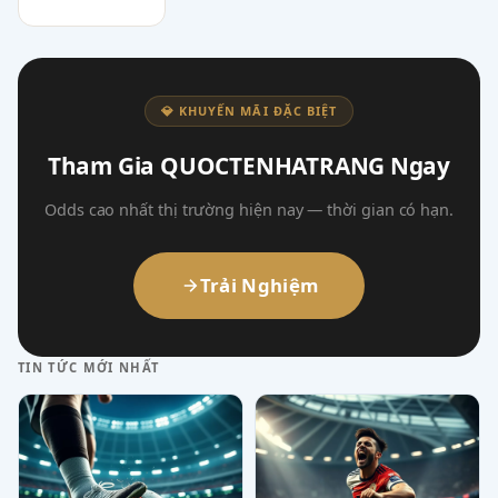
💎 KHUYẾN MÃI ĐẶC BIỆT
Tham Gia QUOCTENHATRANG Ngay
Odds cao nhất thị trường hiện nay — thời gian có hạn.
Trải Nghiệm
TIN TỨC MỚI NHẤT