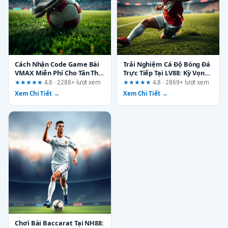
Cách Nhận Code Game Bài
Trải Nghiệm Cá Độ Bóng Đá
VMAX Miễn Phí Cho Tân Thủ:
Trực Tiếp Tại LV88: Kỳ Vọng,
Đánh Giá Theo 5 Tiêu Chí
Kiểm Chứng Và Những
★★★★★
4.8 · 2288+ lượt xem
★★★★★
4.8 · 2869+ lượt xem
Quan Trọng
Điểm Sờ Thấy
Xem Chi Tiết →
Xem Chi Tiết →
Chơi Bài Baccarat Tại NH88: