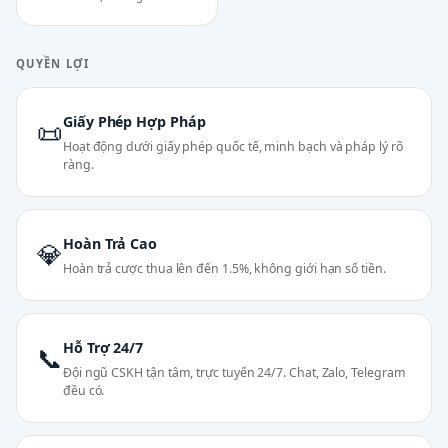
QUYỀN LỢI
Giấy Phép Hợp Pháp
📜
Hoạt động dưới giấy phép quốc tế, minh bạch và pháp lý rõ
ràng.
Hoàn Trả Cao
💎
Hoàn trả cược thua lên đến 1.5%, không giới hạn số tiền.
Hỗ Trợ 24/7
📞
Đội ngũ CSKH tận tâm, trực tuyến 24/7. Chat, Zalo, Telegram
đều có.