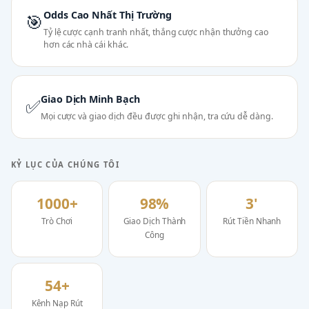
Odds Cao Nhất Thị Trường
🎯
Tỷ lệ cược cạnh tranh nhất, thắng cược nhận thưởng cao
hơn các nhà cái khác.
Giao Dịch Minh Bạch
✅
Mọi cược và giao dịch đều được ghi nhận, tra cứu dễ dàng.
KỶ LỤC CỦA CHÚNG TÔI
1000+
98%
3'
Trò Chơi
Giao Dịch Thành
Rút Tiền Nhanh
Công
54+
Kênh Nạp Rút