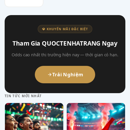
💎 KHUYẾN MÃI ĐẶC BIỆT
Tham Gia QUOCTENHATRANG Ngay
Odds cao nhất thị trường hiện nay — thời gian có hạn.
Trải Nghiệm
TIN TỨC MỚI NHẤT