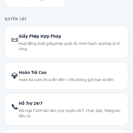
QUYỀN LỢI
Giấy Phép Hợp Pháp
📜
Hoạt động dưới giấy phép quốc tế, minh bạch và pháp lý rõ
ràng.
Hoàn Trả Cao
💎
Hoàn trả cược thua lên đến 1.5%, không giới hạn số tiền.
Hỗ Trợ 24/7
📞
Đội ngũ CSKH tận tâm, trực tuyến 24/7. Chat, Zalo, Telegram
đều có.