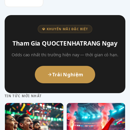
💎 KHUYẾN MÃI ĐẶC BIỆT
Tham Gia QUOCTENHATRANG Ngay
Odds cao nhất thị trường hiện nay — thời gian có hạn.
Trải Nghiệm
TIN TỨC MỚI NHẤT