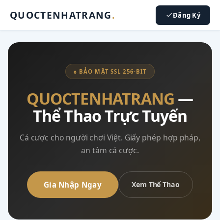
QUOCTENHATRANG
.
Đăng Ký
♠ BẢO MẬT SSL 256-BIT
QUOCTENHATRANG
—
Thể Thao Trực Tuyến
Cá cược cho người chơi Việt. Giấy phép hợp pháp,
an tâm cá cược.
Gia Nhập Ngay
Xem Thể Thao