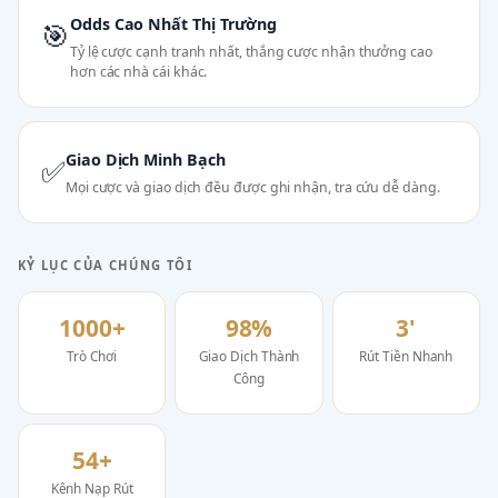
Odds Cao Nhất Thị Trường
🎯
Tỷ lệ cược cạnh tranh nhất, thắng cược nhận thưởng cao
hơn các nhà cái khác.
Giao Dịch Minh Bạch
✅
Mọi cược và giao dịch đều được ghi nhận, tra cứu dễ dàng.
KỶ LỤC CỦA CHÚNG TÔI
1000+
98%
3'
Trò Chơi
Giao Dịch Thành
Rút Tiền Nhanh
Công
54+
Kênh Nạp Rút