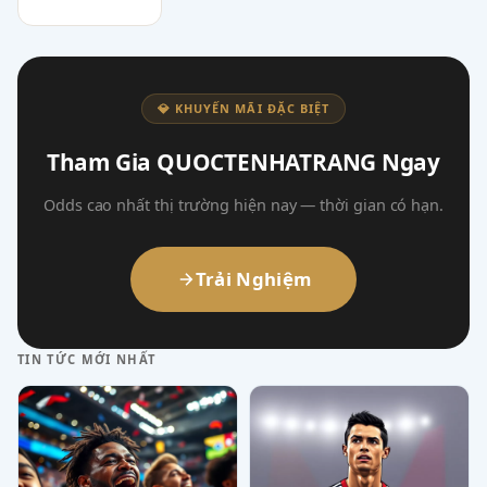
💎 KHUYẾN MÃI ĐẶC BIỆT
Tham Gia QUOCTENHATRANG Ngay
Odds cao nhất thị trường hiện nay — thời gian có hạn.
Trải Nghiệm
TIN TỨC MỚI NHẤT