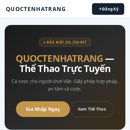
QUOCTENHATRANG
.
Đăng Ký
♠ BẢO MẬT SSL 256-BIT
QUOCTENHATRANG
—
Thể Thao Trực Tuyến
Cá cược cho người chơi Việt. Giấy phép hợp pháp,
an tâm cá cược.
Gia Nhập Ngay
Xem Thể Thao