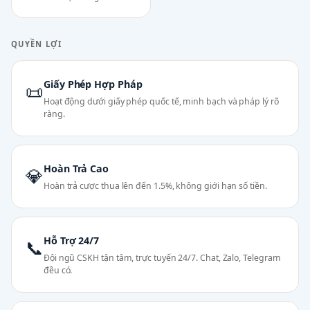
QUYỀN LỢI
Giấy Phép Hợp Pháp
📜
Hoạt động dưới giấy phép quốc tế, minh bạch và pháp lý rõ
ràng.
Hoàn Trả Cao
💎
Hoàn trả cược thua lên đến 1.5%, không giới hạn số tiền.
Hỗ Trợ 24/7
📞
Đội ngũ CSKH tận tâm, trực tuyến 24/7. Chat, Zalo, Telegram
đều có.