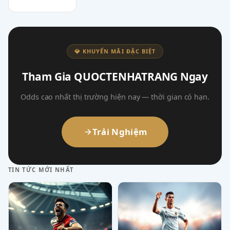
💎 KHUYẾN MÃI ĐẶC BIỆT
Tham Gia QUOCTENHATRANG Ngay
Odds cao nhất thị trường hiện nay — thời gian có hạn.
Trải Nghiệm
TIN TỨC MỚI NHẤT