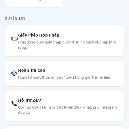
QUYỀN LỢI
Giấy Phép Hợp Pháp
📜
Hoạt động dưới giấy phép quốc tế, minh bạch và pháp lý rõ
ràng.
Hoàn Trả Cao
💎
Hoàn trả cược thua lên đến 1.5%, không giới hạn số tiền.
Hỗ Trợ 24/7
📞
Đội ngũ CSKH tận tâm, trực tuyến 24/7. Chat, Zalo, Telegram
đều có.