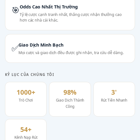
Odds Cao Nhất Thị Trường
🎯
Tỷ lệ cược cạnh tranh nhất, thắng cược nhận thưởng cao
hơn các nhà cái khác.
Giao Dịch Minh Bạch
✅
Mọi cược và giao dịch đều được ghi nhận, tra cứu dễ dàng.
KỶ LỤC CỦA CHÚNG TÔI
1000+
98%
3'
Trò Chơi
Giao Dịch Thành
Rút Tiền Nhanh
Công
54+
Kênh Nạp Rút