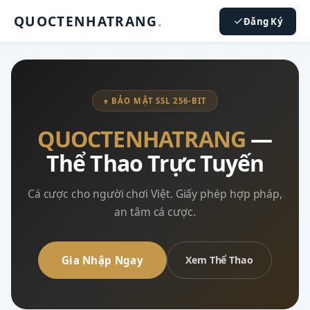
QUOCTENHATRANG
.
Đăng Ký
♠ BẢO MẬT SSL 256-BIT
QUOCTENHATRANG
—
Thể Thao Trực Tuyến
Cá cược cho người chơi Việt. Giấy phép hợp pháp,
an tâm cá cược.
Gia Nhập Ngay
Xem Thể Thao