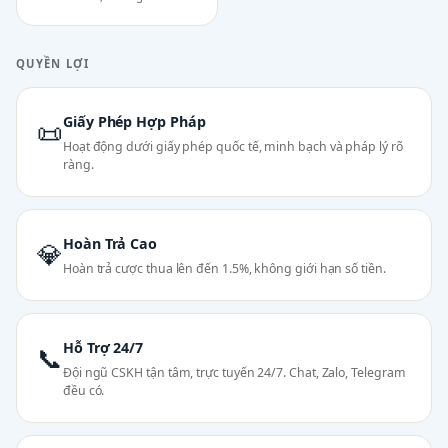
QUYỀN LỢI
Giấy Phép Hợp Pháp
📜
Hoạt động dưới giấy phép quốc tế, minh bạch và pháp lý rõ
ràng.
Hoàn Trả Cao
💎
Hoàn trả cược thua lên đến 1.5%, không giới hạn số tiền.
Hỗ Trợ 24/7
📞
Đội ngũ CSKH tận tâm, trực tuyến 24/7. Chat, Zalo, Telegram
đều có.