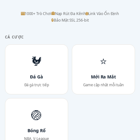
🎰
1000+ Trò Chơi
🏦
Nạp Rút Đa Kênh
🌐
Link Vào Ổn Định
🔒
Bảo Mật SSL 256-bit
CÁ CƯỢC
🐓
⭐
Đá Gà
Mới Ra Mắt
Đá gà trực tiếp
Game cập nhật mỗi tuần
🏐
Bóng Rổ
NBA, V-League