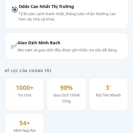
Odds Cao Nhất Thị Trường
🎯
Tỷ lệ cược cạnh tranh nhất, thắng cược nhận thưởng cao
hơn các nhà cái khác.
Giao Dịch Minh Bạch
✅
Mọi cược và giao dịch đều được ghi nhận, tra cứu dễ dàng.
KỶ LỤC CỦA CHÚNG TÔI
1000+
98%
3'
Trò Chơi
Giao Dịch Thành
Rút Tiền Nhanh
Công
54+
Kênh Nạp Rút