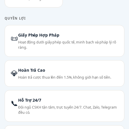
QUYỀN LỢI
Giấy Phép Hợp Pháp
📜
Hoạt động dưới giấy phép quốc tế, minh bạch và pháp lý rõ
ràng.
Hoàn Trả Cao
💎
Hoàn trả cược thua lên đến 1.5%, không giới hạn số tiền.
Hỗ Trợ 24/7
📞
Đội ngũ CSKH tận tâm, trực tuyến 24/7. Chat, Zalo, Telegram
đều có.