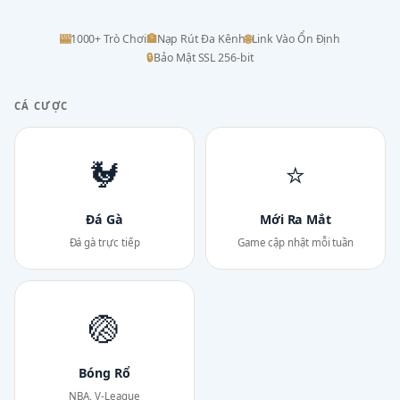
🎰
1000+ Trò Chơi
🏦
Nạp Rút Đa Kênh
🌐
Link Vào Ổn Định
🔒
Bảo Mật SSL 256-bit
CÁ CƯỢC
🐓
⭐
Đá Gà
Mới Ra Mắt
Đá gà trực tiếp
Game cập nhật mỗi tuần
🏐
Bóng Rổ
NBA, V-League