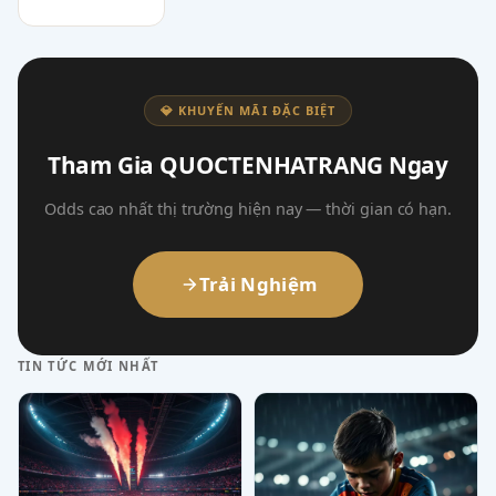
💎 KHUYẾN MÃI ĐẶC BIỆT
Tham Gia QUOCTENHATRANG Ngay
Odds cao nhất thị trường hiện nay — thời gian có hạn.
Trải Nghiệm
TIN TỨC MỚI NHẤT