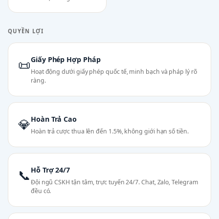
QUYỀN LỢI
Giấy Phép Hợp Pháp
📜
Hoạt động dưới giấy phép quốc tế, minh bạch và pháp lý rõ
ràng.
Hoàn Trả Cao
💎
Hoàn trả cược thua lên đến 1.5%, không giới hạn số tiền.
Hỗ Trợ 24/7
📞
Đội ngũ CSKH tận tâm, trực tuyến 24/7. Chat, Zalo, Telegram
đều có.