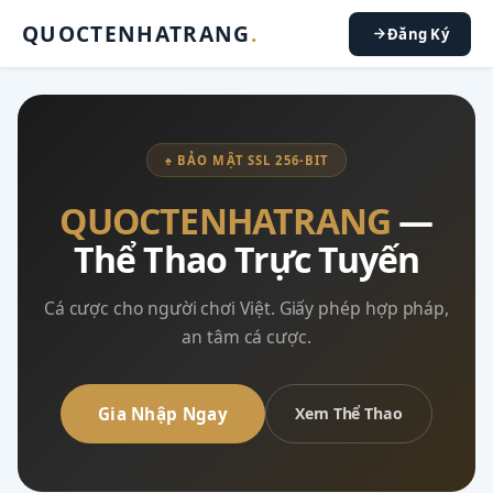
QUOCTENHATRANG
.
Đăng Ký
♠ BẢO MẬT SSL 256-BIT
QUOCTENHATRANG
—
Thể Thao Trực Tuyến
Cá cược cho người chơi Việt. Giấy phép hợp pháp,
an tâm cá cược.
Gia Nhập Ngay
Xem Thể Thao