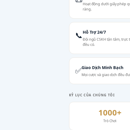
Hoạt động dưới giấy phép qu
ràng.
Hỗ Trợ 24/7
📞
Đội ngũ CSKH tận tâm, trực t
đều có.
Giao Dịch Minh Bạch
✅
Mọi cược và giao dịch đều đư
KỶ LỤC CỦA CHÚNG TÔI
1000+
Trò Chơi