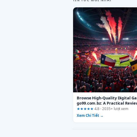
Browse High-Quality Digital G
go99.com.bz: A Practical Revi
★★★★★
4.8 · 2035+ lượt xem
Xem Chi Tiết →