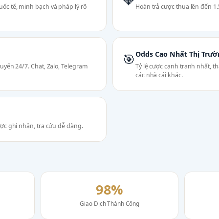
ốc tế, minh bạch và pháp lý rõ
Hoàn trả cược thua lên đến 1.
Odds Cao Nhất Thị Trườ
🎯
uyến 24/7. Chat, Zalo, Telegram
Tỷ lệ cược cạnh tranh nhất, 
các nhà cái khác.
ợc ghi nhận, tra cứu dễ dàng.
98%
Giao Dịch Thành Công