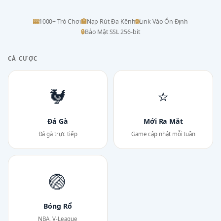
🎰
1000+ Trò Chơi
🏦
Nạp Rút Đa Kênh
🌐
Link Vào Ổn Định
🔒
Bảo Mật SSL 256-bit
CÁ CƯỢC
🐓
⭐
Đá Gà
Mới Ra Mắt
Đá gà trực tiếp
Game cập nhật mỗi tuần
🏐
Bóng Rổ
NBA, V-League