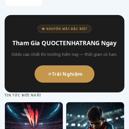
💎 KHUYẾN MÃI ĐẶC BIỆT
Tham Gia QUOCTENHATRANG Ngay
Odds cao nhất thị trường hiện nay — thời gian có hạn.
Trải Nghiệm
TIN TỨC MỚI NHẤT