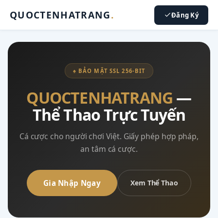
QUOCTENHATRANG
.
Đăng Ký
♠ BẢO MẬT SSL 256-BIT
QUOCTENHATRANG
—
Thể Thao Trực Tuyến
Cá cược cho người chơi Việt. Giấy phép hợp pháp,
an tâm cá cược.
Gia Nhập Ngay
Xem Thể Thao