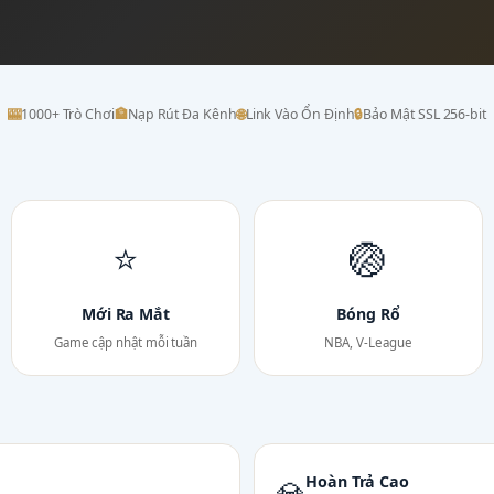
🎰
1000+ Trò Chơi
🏦
Nạp Rút Đa Kênh
🌐
Link Vào Ổn Định
🔒
Bảo Mật SSL 256-bit
⭐
🏐
Mới Ra Mắt
Bóng Rổ
Game cập nhật mỗi tuần
NBA, V-League
Hoàn Trả Cao
💎