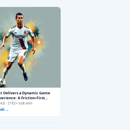
et Delivers a Dynamic Game
erience: A Friction-First
on
★
4.8 · 2192+ lượt xem
iết →