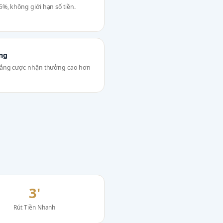
5%, không giới hạn số tiền.
ng
thắng cược nhận thưởng cao hơn
3'
Rút Tiền Nhanh