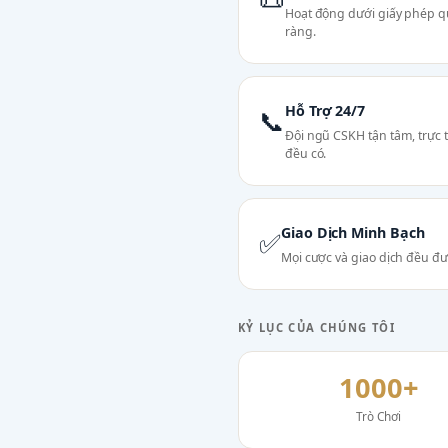
Hoạt động dưới giấy phép qu
ràng.
Hỗ Trợ 24/7
📞
Đội ngũ CSKH tận tâm, trực t
đều có.
Giao Dịch Minh Bạch
✅
Mọi cược và giao dịch đều đư
KỶ LỤC CỦA CHÚNG TÔI
1000+
Trò Chơi