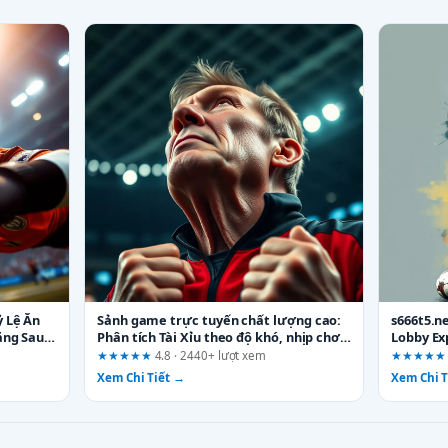
ỷ Lệ Ăn
Sảnh game trực tuyến chất lượng cao:
s666t5.n
ằng Sau
Phân tích Tài Xỉu theo độ khó, nhịp chơi
Lobby Exp
và rủi ro
Evaluati
★★★★★
4.8 · 2440+ lượt xem
★★★★
Xem Chi Tiết →
Xem Chi T