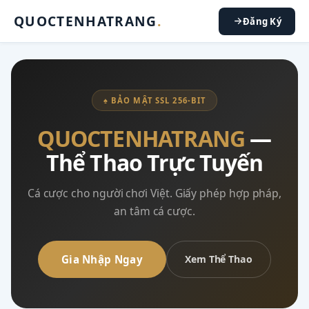
QUOCTENHATRANG
.
Đăng Ký
♠ BẢO MẬT SSL 256-BIT
QUOCTENHATRANG
—
Thể Thao Trực Tuyến
Cá cược cho người chơi Việt. Giấy phép hợp pháp,
an tâm cá cược.
Gia Nhập Ngay
Xem Thể Thao