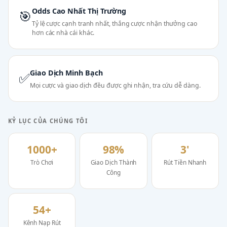
Odds Cao Nhất Thị Trường
🎯
Tỷ lệ cược cạnh tranh nhất, thắng cược nhận thưởng cao
hơn các nhà cái khác.
Giao Dịch Minh Bạch
✅
Mọi cược và giao dịch đều được ghi nhận, tra cứu dễ dàng.
KỶ LỤC CỦA CHÚNG TÔI
1000+
98%
3'
Trò Chơi
Giao Dịch Thành
Rút Tiền Nhanh
Công
54+
Kênh Nạp Rút