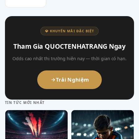
💎 KHUYẾN MÃI ĐẶC BIỆT
Tham Gia QUOCTENHATRANG Ngay
Odds cao nhất thị trường hiện nay — thời gian có hạn.
Trải Nghiệm
TIN TỨC MỚI NHẤT