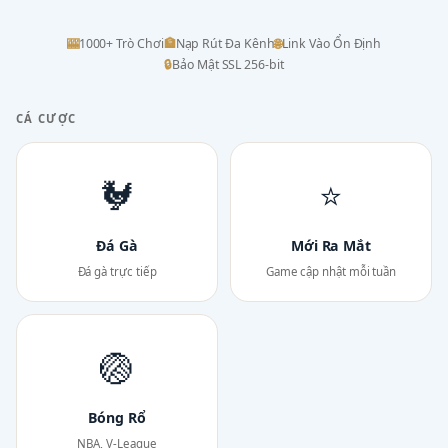
🎰
1000+ Trò Chơi
🏦
Nạp Rút Đa Kênh
🌐
Link Vào Ổn Định
🔒
Bảo Mật SSL 256-bit
CÁ CƯỢC
🐓
⭐
Đá Gà
Mới Ra Mắt
Đá gà trực tiếp
Game cập nhật mỗi tuần
🏐
Bóng Rổ
NBA, V-League