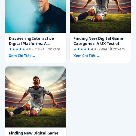
Discovering Interactive
Finding New Digital Game
Digital Platforms: A
Categories: A UX Test of
Practical Player's Guide
28bet.space
★★★★★
4.8 · 2182+ lượt xem
★★★★★
4.8 · 2984+ lượt xem
from Basics to Advanced
Xem Chi Tiết →
Xem Chi Tiết →
Finding New Digital Game