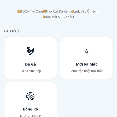
🎰
1000+ Trò Chơi
🏦
Nạp Rút Đa Kênh
🌐
Link Vào Ổn Định
🔒
Bảo Mật SSL 256-bit
CÁ CƯỢC
🐓
⭐
Đá Gà
Mới Ra Mắt
Đá gà trực tiếp
Game cập nhật mỗi tuần
🏐
Bóng Rổ
NBA, V-League