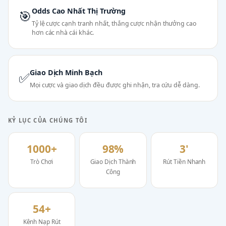
Odds Cao Nhất Thị Trường
🎯
Tỷ lệ cược cạnh tranh nhất, thắng cược nhận thưởng cao
hơn các nhà cái khác.
Giao Dịch Minh Bạch
✅
Mọi cược và giao dịch đều được ghi nhận, tra cứu dễ dàng.
KỶ LỤC CỦA CHÚNG TÔI
1000+
98%
3'
Trò Chơi
Giao Dịch Thành
Rút Tiền Nhanh
Công
54+
Kênh Nạp Rút