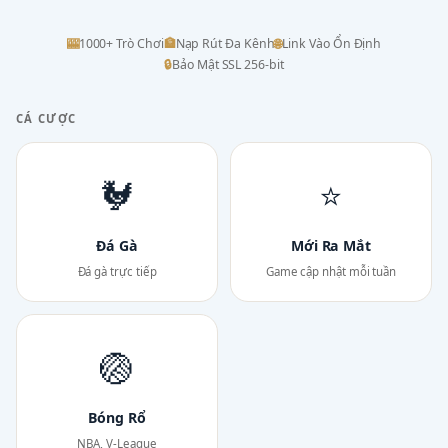
🎰
1000+ Trò Chơi
🏦
Nạp Rút Đa Kênh
🌐
Link Vào Ổn Định
🔒
Bảo Mật SSL 256-bit
CÁ CƯỢC
🐓
⭐
Đá Gà
Mới Ra Mắt
Đá gà trực tiếp
Game cập nhật mỗi tuần
🏐
Bóng Rổ
NBA, V-League