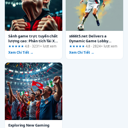
Sảnh game trực tuyến chất
s666t5.net Delivers a
lượng cao: Phân tích Tài Xỉu
Dynamic Game Lobby
theo độ khó, nhịp chơi và
Experience: A Friction-First
★★★★★
4.8 · 3231+ lượt xem
★★★★★
4.8 · 2824+ lượt xem
rủi ro
Evaluation
Xem Chi Tiết →
Xem Chi Tiết →
Exploring New Gaming