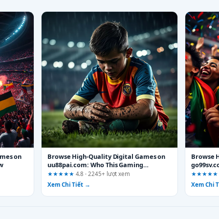
ames on
Browse High-Quality Digital Games on
Browse H
ew
uu88pai.com: Who This Gaming
go99sv.c
Platform Actually Suits
★★★★★
4.8 · 2245+ lượt xem
★★★★
Xem Chi Tiết →
Xem Chi T