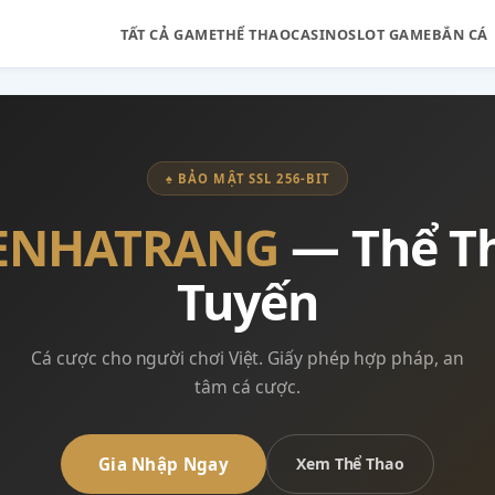
TẤT CẢ GAME
THỂ THAO
CASINO
SLOT GAME
BẮN CÁ
♠ BẢO MẬT SSL 256-BIT
ENHATRANG
— Thể Th
Tuyến
Cá cược cho người chơi Việt. Giấy phép hợp pháp, an
tâm cá cược.
Gia Nhập Ngay
Xem Thể Thao