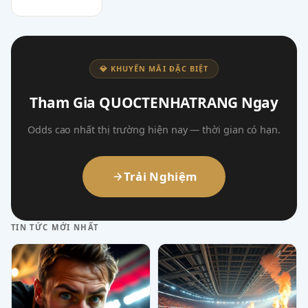
💎 KHUYẾN MÃI ĐẶC BIỆT
Tham Gia QUOCTENHATRANG Ngay
Odds cao nhất thị trường hiện nay — thời gian có hạn.
Trải Nghiệm
TIN TỨC MỚI NHẤT