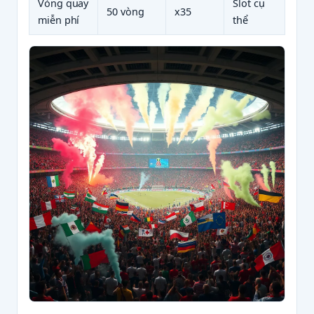
Vòng quay
Slot cụ
50 vòng
x35
miễn phí
thể