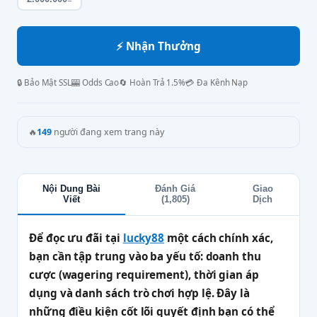
⚡ Nhận Thưởng
🔒 Bảo Mật SSL
🎰 Odds Cao
🔄 Hoàn Trả 1.5%
💳 Đa Kênh Nạp
🔥
149
người đang xem trang này
Nội Dung Bài
Đánh Giá
Giao
Viết
(1,805)
Dịch
Để đọc ưu đãi tại
lucky88
một cách chính xác,
bạn cần tập trung vào ba yếu tố: doanh thu
cược (wagering requirement), thời gian áp
dụng và danh sách trò chơi hợp lệ. Đây là
những điều kiện cốt lõi quyết định bạn có thể