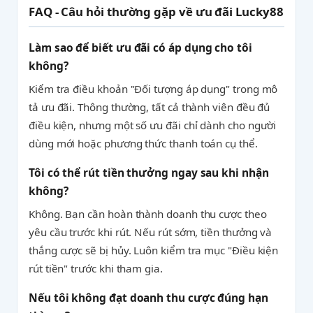
FAQ - Câu hỏi thường gặp về ưu đãi Lucky88
Làm sao để biết ưu đãi có áp dụng cho tôi
không?
Kiểm tra điều khoản "Đối tượng áp dụng" trong mô
tả ưu đãi. Thông thường, tất cả thành viên đều đủ
điều kiện, nhưng một số ưu đãi chỉ dành cho người
dùng mới hoặc phương thức thanh toán cụ thể.
Tôi có thể rút tiền thưởng ngay sau khi nhận
không?
Không. Bạn cần hoàn thành doanh thu cược theo
yêu cầu trước khi rút. Nếu rút sớm, tiền thưởng và
thắng cược sẽ bị hủy. Luôn kiểm tra mục "Điều kiện
rút tiền" trước khi tham gia.
Nếu tôi không đạt doanh thu cược đúng hạn