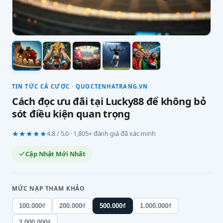
TIN TỨC CÁ CƯỢC · QUOCTENHATRANG.VN
Cách đọc ưu đãi tại Lucky88 để không bỏ
sót điều kiện quan trọng
★★★★★
4.8 / 5.0 · 1,805+ đánh giá đã xác minh
Cập Nhật Mới Nhất
MỨC NẠP THAM KHẢO
100.000₫
200.000₫
500.000₫
1.000.000₫
2.000.000₫