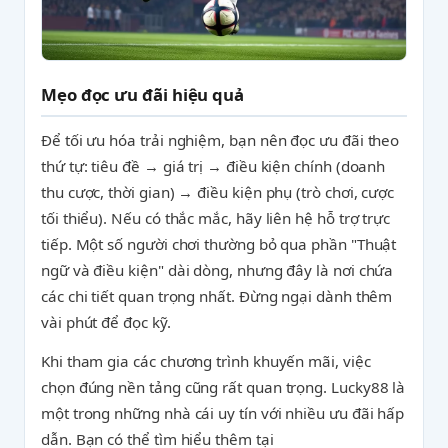
Mẹo đọc ưu đãi hiệu quả
Để tối ưu hóa trải nghiệm, bạn nên đọc ưu đãi theo
thứ tự: tiêu đề → giá trị → điều kiện chính (doanh
thu cược, thời gian) → điều kiện phụ (trò chơi, cược
tối thiểu). Nếu có thắc mắc, hãy liên hệ hỗ trợ trực
tiếp. Một số người chơi thường bỏ qua phần "Thuật
ngữ và điều kiện" dài dòng, nhưng đây là nơi chứa
các chi tiết quan trọng nhất. Đừng ngại dành thêm
vài phút để đọc kỹ.
Khi tham gia các chương trình khuyến mãi, việc
chọn đúng nền tảng cũng rất quan trọng. Lucky88 là
một trong những nhà cái uy tín với nhiều ưu đãi hấp
dẫn. Bạn có thể tìm hiểu thêm tại