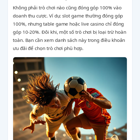
Không phải trò chơi nào cũng đóng góp 100% vào
doanh thu cược. Ví dụ: slot game thường đóng góp
100%, nhưng table game hoặc live casino chỉ đóng
góp 10-20%. Đôi khi, một số trò chơi bị loại trừ hoàn
toàn. Bạn cần xem danh sách này trong điều khoản
ưu đãi để chọn trò chơi phù hợp.