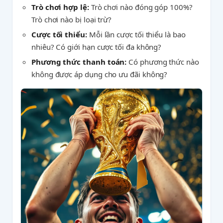
Trò chơi hợp lệ:
Trò chơi nào đóng góp 100%?
Trò chơi nào bị loại trừ?
Cược tối thiểu:
Mỗi lần cược tối thiểu là bao
nhiêu? Có giới hạn cược tối đa không?
Phương thức thanh toán:
Có phương thức nào
không được áp dụng cho ưu đãi không?