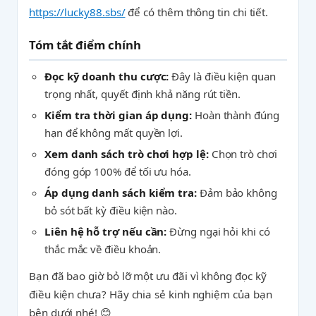
https://lucky88.sbs/
để có thêm thông tin chi tiết.
Tóm tắt điểm chính
Đọc kỹ doanh thu cược:
Đây là điều kiện quan
trọng nhất, quyết định khả năng rút tiền.
Kiểm tra thời gian áp dụng:
Hoàn thành đúng
hạn để không mất quyền lợi.
Xem danh sách trò chơi hợp lệ:
Chọn trò chơi
đóng góp 100% để tối ưu hóa.
Áp dụng danh sách kiểm tra:
Đảm bảo không
bỏ sót bất kỳ điều kiện nào.
Liên hệ hỗ trợ nếu cần:
Đừng ngại hỏi khi có
thắc mắc về điều khoản.
Bạn đã bao giờ bỏ lỡ một ưu đãi vì không đọc kỹ
điều kiện chưa? Hãy chia sẻ kinh nghiệm của bạn
bên dưới nhé! 😊