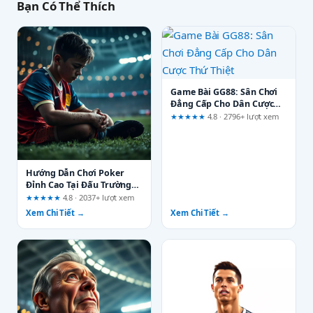
Bạn Có Thể Thích
Game Bài GG88: Sân Chơi
Đẳng Cấp Cho Dân Cược
Thứ Thiệt
★★★★★
4.8 · 2796+ lượt xem
Hướng Dẫn Chơi Poker
Đỉnh Cao Tại Đấu Trường
Quốc Tế TG88
★★★★★
4.8 · 2037+ lượt xem
Xem Chi Tiết →
Xem Chi Tiết →