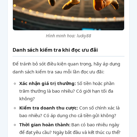
Hình minh hoạ: lucky88
Danh sách kiểm tra khi đọc ưu đãi
Để tránh bỏ sót điều kiện quan trọng, hãy áp dụng
danh sách kiểm tra sau mỗi lần đọc ưu đãi:
Xác nhận giá trị thưởng:
Số tiền hoặc phần
trăm thưởng là bao nhiêu? Có giới hạn tối đa
không?
Kiểm tra doanh thu cược:
Con số chính xác là
bao nhiêu? Có áp dụng cho cả tiền gửi không?
Thời gian hoàn thành:
Bạn có bao nhiêu ngày
để đạt yêu cầu? Ngày bắt đầu và kết thúc cụ thể?