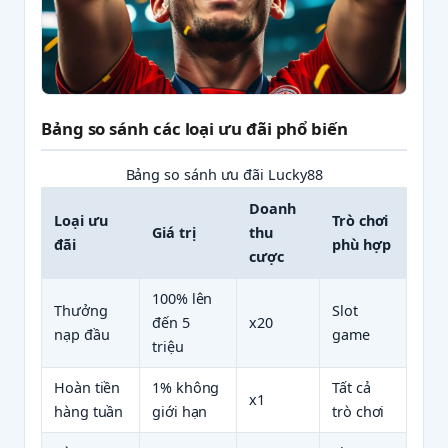
Bảng so sánh các loại ưu đãi phổ biến
Bảng so sánh ưu đãi Lucky88
Doanh
Loại ưu
Trò chơi
Giá trị
thu
đãi
phù hợp
cược
100% lên
Thưởng
Slot
đến 5
x20
nạp đầu
game
triệu
Hoàn tiền
1% không
Tất cả
x1
hàng tuần
giới hạn
trò chơi