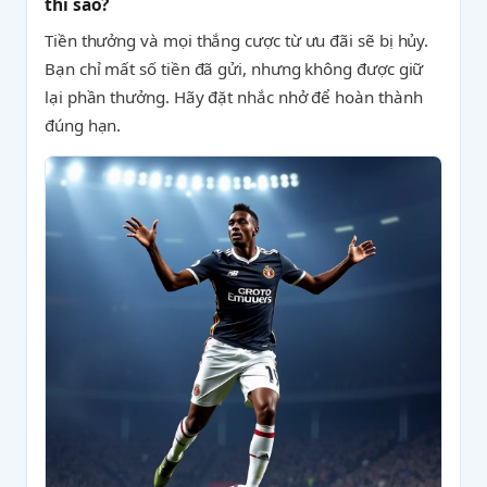
thì sao?
Tiền thưởng và mọi thắng cược từ ưu đãi sẽ bị hủy.
Bạn chỉ mất số tiền đã gửi, nhưng không được giữ
lại phần thưởng. Hãy đặt nhắc nhở để hoàn thành
đúng hạn.