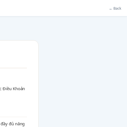
← Back
ác Điều Khoản
 đầy đủ năng