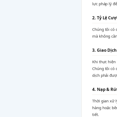
lực pháp lý đ
2. Tỷ Lệ Cư
Chúng tôi có 
mà không cần 
3. Giao Dịc
Khi thực hiện
Chúng tôi có 
dịch phải đượ
4. Nạp & Rú
Thời gian xử 
hàng hoặc bên
tiết.