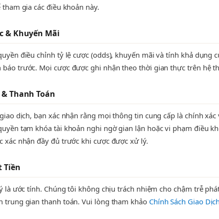
ể tham gia các điều khoản này.
ợc & Khuyến Mãi
quyền điều chỉnh tỷ lệ cược (odds), khuyến mãi và tính khả dụng c
báo trước. Mọi cược được ghi nhận theo thời gian thực trên hệ t
h & Thanh Toán
 giao dịch, bạn xác nhận rằng mọi thông tin cung cấp là chính xác 
quyền tạm khóa tài khoản nghi ngờ gian lận hoặc vi phạm điều k
c xác nhận đầy đủ trước khi cược được xử lý.
t Tiền
lý là ước tính. Chúng tôi không chịu trách nhiệm cho chậm trễ phá
 trung gian thanh toán. Vui lòng tham khảo
Chính Sách Giao Dịc