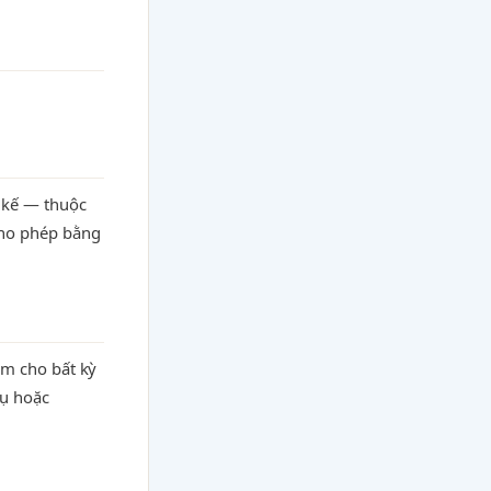
 kế — thuộc
cho phép bằng
ệm cho bất kỳ
vụ hoặc