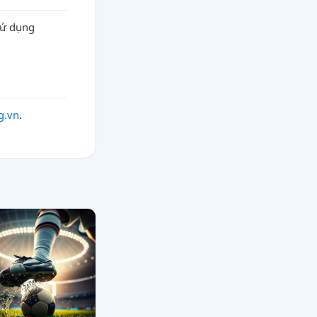
 sử dụng
g.vn
.