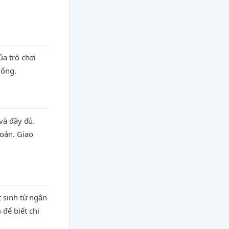
ủa trò chơi
hống.
và đầy đủ.
hoản. Giao
t sinh từ ngân
h
để biết chi