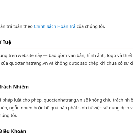
àn trả tuân theo
Chính Sách Hoàn Trả
của chúng tôi.
í Tuệ
ung trên website này — bao gồm văn bản, hình ảnh, logo và thiết
 của quoctenhatrang.vn và không được sao chép khi chưa có sự 
 Trách Nhiệm
 pháp luật cho phép, quoctenhatrang.vn sẽ không chịu trách nhi
n tiếp, ngẫu nhiên hoặc hệ quả nào phát sinh từ việc sử dụng dịch 
húng tôi.
 Điều Khoản