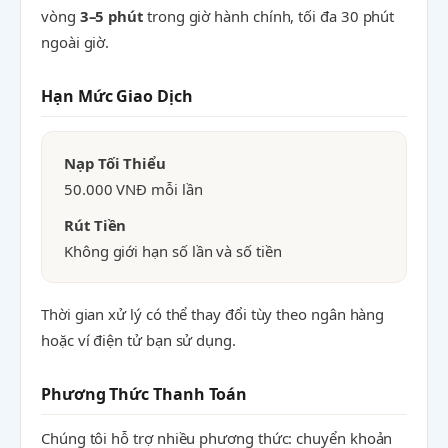
vòng
3–5 phút
trong giờ hành chính, tối đa 30 phút
ngoài giờ.
Hạn Mức Giao Dịch
Nạp Tối Thiểu
50.000 VNĐ mỗi lần
Rút Tiền
Không giới hạn số lần và số tiền
Thời gian xử lý có thể thay đổi tùy theo ngân hàng
hoặc ví điện tử bạn sử dụng.
Phương Thức Thanh Toán
Chúng tôi hỗ trợ nhiều phương thức: chuyển khoản