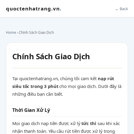
quoctenhatrang.vn
.
← Back
Home
› Chính Sách Giao Dịch
Chính Sách Giao Dịch
Tại quoctenhatrang.vn, chúng tôi cam kết
nạp rút
siêu tốc trong 3 phút
cho mọi giao dịch. Dưới đây là
những điều bạn cần biết.
Thời Gian Xử Lý
Mọi giao dịch nạp tiền được xử lý
tức thì
sau khi xác
nhận thanh toán. Yêu cầu rút tiền được xử lý trong