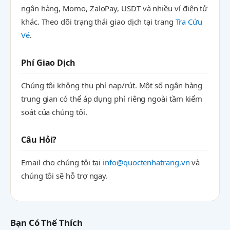
ngân hàng, Momo, ZaloPay, USDT và nhiều ví điện tử
khác. Theo dõi trạng thái giao dịch tại trang
Tra Cứu
Vé
.
Phí Giao Dịch
Chúng tôi không thu phí nạp/rút. Một số ngân hàng
trung gian có thể áp dụng phí riêng ngoài tầm kiểm
soát của chúng tôi.
Câu Hỏi?
Email cho chúng tôi tại
info@quoctenhatrang.vn
và
chúng tôi sẽ hỗ trợ ngay.
Bạn Có Thể Thích