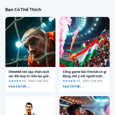
Bạn Có Thể Thích
Shbet68.net cập nhật cách
Cổng game bài Hitclub có gì
các đội duy trì liên lạc giữa
đáng chú ý với người mới
các tuyến trong thời điểm
tham gia
★★★★★
4.8 · 2643+ lượt xem
★★★★★
4.8 · 2030+ lượt xem
áp lực cao tại bán kết
Xem Chi Tiết →
Xem Chi Tiết →
World Cup 2026