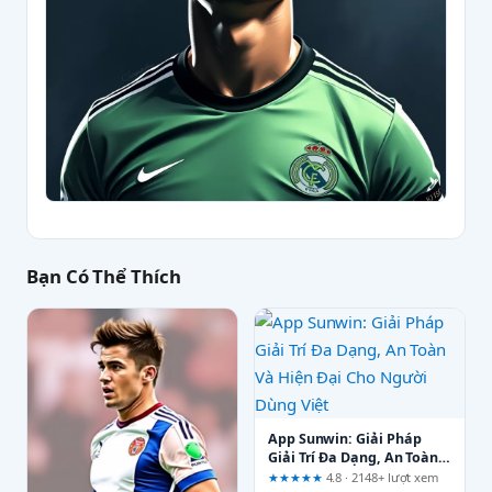
Bạn Có Thể Thích
App Sunwin: Giải Pháp
Giải Trí Đa Dạng, An Toàn
Và Hiện Đại Cho Người
★★★★★
4.8 · 2148+ lượt xem