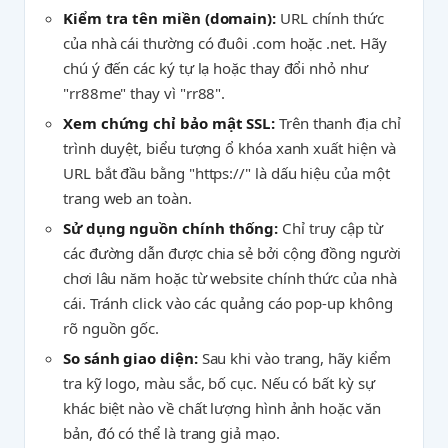
Kiểm tra tên miền (domain):
URL chính thức
của nhà cái thường có đuôi .com hoặc .net. Hãy
chú ý đến các ký tự lạ hoặc thay đổi nhỏ như
"rr88me" thay vì "rr88".
Xem chứng chỉ bảo mật SSL:
Trên thanh địa chỉ
trình duyệt, biểu tượng ổ khóa xanh xuất hiện và
URL bắt đầu bằng "https://" là dấu hiệu của một
trang web an toàn.
Sử dụng nguồn chính thống:
Chỉ truy cập từ
các đường dẫn được chia sẻ bởi cộng đồng người
chơi lâu năm hoặc từ website chính thức của nhà
cái. Tránh click vào các quảng cáo pop-up không
rõ nguồn gốc.
So sánh giao diện:
Sau khi vào trang, hãy kiểm
tra kỹ logo, màu sắc, bố cục. Nếu có bất kỳ sự
khác biệt nào về chất lượng hình ảnh hoặc văn
bản, đó có thể là trang giả mạo.