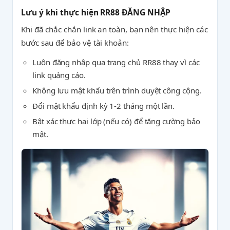
Lưu ý khi thực hiện RR88 ĐĂNG NHẬP
Khi đã chắc chắn link an toàn, bạn nên thực hiện các
bước sau để bảo vệ tài khoản:
Luôn đăng nhập qua trang chủ RR88 thay vì các
link quảng cáo.
Không lưu mật khẩu trên trình duyệt công cộng.
Đổi mật khẩu định kỳ 1-2 tháng một lần.
Bật xác thực hai lớp (nếu có) để tăng cường bảo
mật.