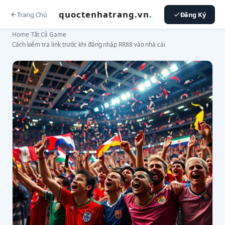
quoctenhatrang.vn
.
Trang Chủ
Đăng Ký
Home
›
Tất Cả Game
›
Cách kiểm tra link trước khi đăng nhập RR88 vào nhà cái