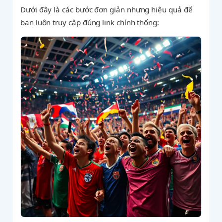
Dưới đây là các bước đơn giản nhưng hiệu quả để
bạn luôn truy cập đúng link chính thống: