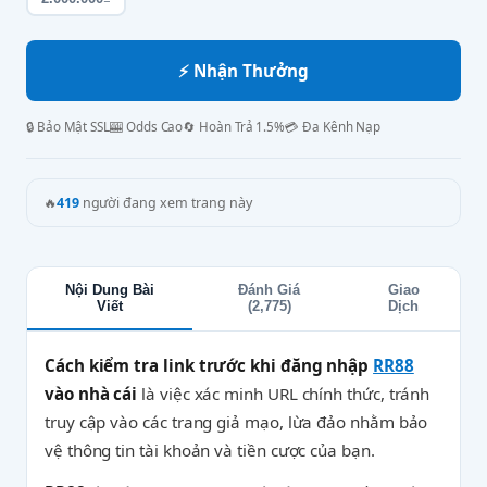
⚡ Nhận Thưởng
🔒 Bảo Mật SSL
🎰 Odds Cao
🔄 Hoàn Trả 1.5%
💳 Đa Kênh Nạp
🔥
419
người đang xem trang này
Nội Dung Bài
Đánh Giá
Giao
Viết
(2,775)
Dịch
Cách kiểm tra link trước khi đăng nhập
RR88
vào nhà cái
là việc xác minh URL chính thức, tránh
truy cập vào các trang giả mạo, lừa đảo nhằm bảo
vệ thông tin tài khoản và tiền cược của bạn.