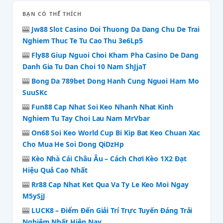
BẠN CÓ THỂ THÍCH
🎰
Jw88 Slot Casino Doi Thuong Da Dang Chu De Trai
Nghiem Thuc Te Tu Cao Thu 3e6Lp5
🎰
Fly88 Giup Nguoi Choi Kham Pha Casino De Dang
Danh Gia Tu Dan Choi 10 Nam ShJjaT
🎰
Bong Da 789bet Dong Hanh Cung Nguoi Ham Mo
SuuSKc
🎰
Fun88 Cap Nhat Soi Keo Nhanh Nhat Kinh
Nghiem Tu Tay Choi Lau Nam MrVbar
🎰
On68 Soi Keo World Cup Bi Kip Bat Keo Chuan Xac
Cho Mua He Soi Dong QiDzHp
🎰
Kèo Nhà Cái Châu Âu – Cách Chơi Kèo 1X2 Đạt
Hiệu Quả Cao Nhất
🎰
Rr88 Cap Nhat Ket Qua Va Ty Le Keo Moi Ngay
M5ySjJ
🎰
LUCK8 – Điểm Đến Giải Trí Trực Tuyến Đáng Trải
Nghiệm Nhất Hiện Nay