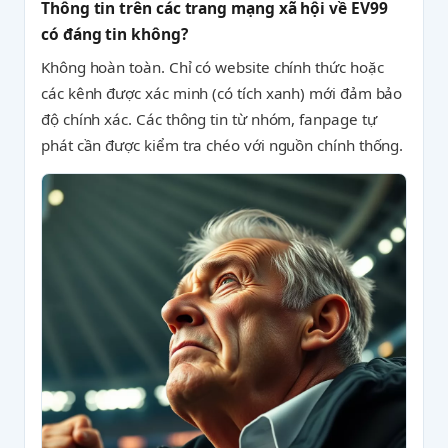
Thông tin trên các trang mạng xã hội về EV99
có đáng tin không?
Không hoàn toàn. Chỉ có website chính thức hoặc
các kênh được xác minh (có tích xanh) mới đảm bảo
độ chính xác. Các thông tin từ nhóm, fanpage tự
phát cần được kiểm tra chéo với nguồn chính thống.