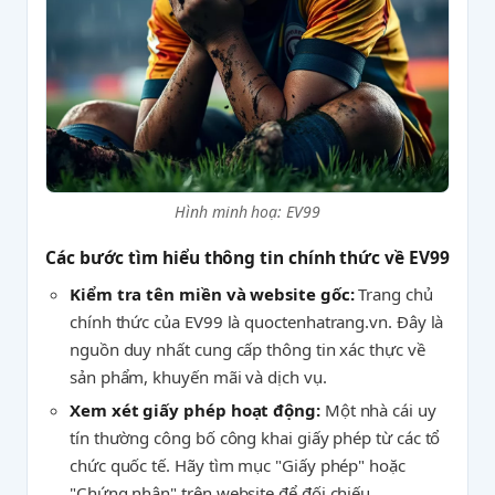
Hình minh hoạ: EV99
Các bước tìm hiểu thông tin chính thức về EV99
Kiểm tra tên miền và website gốc:
Trang chủ
chính thức của EV99 là quoctenhatrang.vn. Đây là
nguồn duy nhất cung cấp thông tin xác thực về
sản phẩm, khuyến mãi và dịch vụ.
Xem xét giấy phép hoạt động:
Một nhà cái uy
tín thường công bố công khai giấy phép từ các tổ
chức quốc tế. Hãy tìm mục "Giấy phép" hoặc
"Chứng nhận" trên website để đối chiếu.