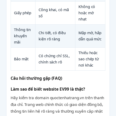
Không có
Công khai, có mã
Giấy phép
hoặc mờ
số
nhạt
Thông tin
Chi tiết, có điều
Mập mờ, hấp
khuyến
kiện rõ ràng
dẫn quá mức
mãi
Thiếu hoặc
Có chứng chỉ SSL,
Bảo mật
sao chép từ
chính sách rõ
nơi khác
Câu hỏi thường gặp (FAQ)
Làm sao để biết website EV99 là thật?
Hãy kiểm tra domain quoctenhatrang.vn trên thanh
địa chỉ. Trang web chính thức có giao diện đồng bộ,
thông tin liên hệ rõ ràng và thường xuyên cập nhật