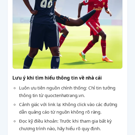
Lưu ý khi tìm hiểu thông tin về nhà cái
Luôn ưu tiên nguồn chính thống: Chỉ tin tưởng
thông tin từ quoctenhatrang.vn.
Cảnh giác với link lạ: Không click vào các đường
dẫn quảng cáo từ nguồn không rõ ràng.
Đọc kỹ điều khoản: Trước khi tham gia bất kỳ
chương trình nào, hãy hiểu rõ quy định.