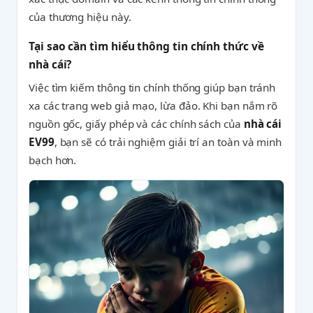
của thương hiệu này.
Tại sao cần tìm hiểu thông tin chính thức về
nhà cái?
Việc tìm kiếm thông tin chính thống giúp bạn tránh
xa các trang web giả mạo, lừa đảo. Khi bạn nắm rõ
nguồn gốc, giấy phép và các chính sách của
nhà cái
EV99
, bạn sẽ có trải nghiệm giải trí an toàn và minh
bạch hơn.