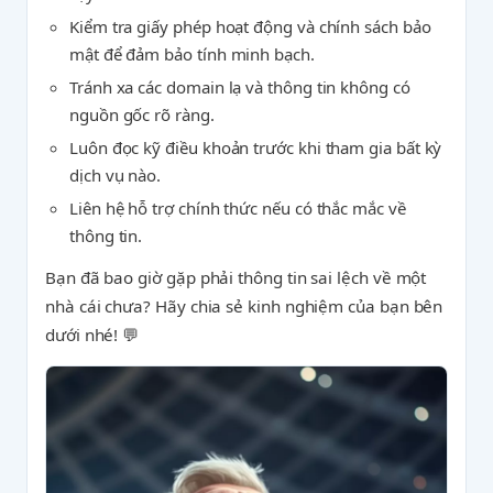
Kiểm tra giấy phép hoạt động và chính sách bảo
mật để đảm bảo tính minh bạch.
Tránh xa các domain lạ và thông tin không có
nguồn gốc rõ ràng.
Luôn đọc kỹ điều khoản trước khi tham gia bất kỳ
dịch vụ nào.
Liên hệ hỗ trợ chính thức nếu có thắc mắc về
thông tin.
Bạn đã bao giờ gặp phải thông tin sai lệch về một
nhà cái chưa? Hãy chia sẻ kinh nghiệm của bạn bên
dưới nhé! 💬