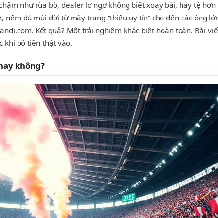
hậm như rùa bò, dealer lơ ngơ không biết xoay bài, hay tệ hơn l
ề, nếm đủ mùi đời từ mấy trang “thiếu uy tín” cho đến các ông l
di.com. Kết quả? Một trải nghiệm khác biệt hoàn toàn. Bài viết
 khi bỏ tiền thật vào.
 hay không?