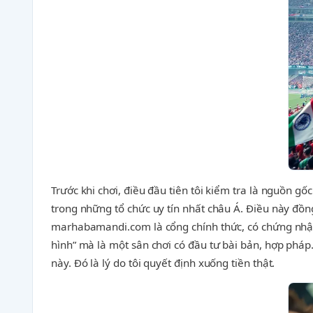
Trước khi chơi, điều đầu tiên tôi kiểm tra là nguồn gố
trong những tổ chức uy tín nhất châu Á. Điều này đồng
marhabamandi.com là cổng chính thức, có chứng nhận 
hình” mà là một sân chơi có đầu tư bài bản, hợp pháp
này. Đó là lý do tôi quyết định xuống tiền thật.