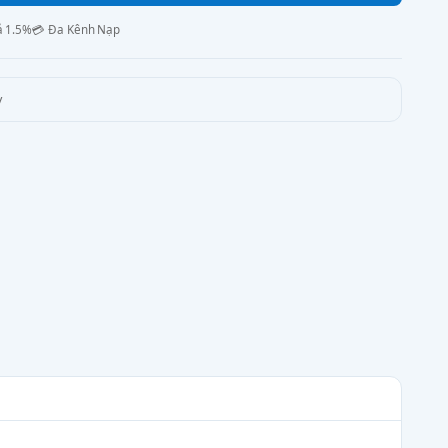
ả 1.5%
💳 Đa Kênh Nạp
y