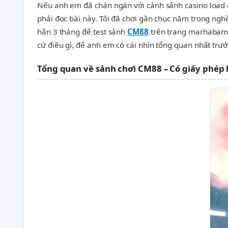
Nếu anh em đã chán ngán với cảnh sảnh casino load c
phải đọc bài này. Tôi đã chơi gần chục năm trong ngh
hẳn 3 tháng để test sảnh
CM88
trên trang marhabaman
cứ điều gì, để anh em có cái nhìn tổng quan nhất trước
Tổng quan về sảnh chơi CM88 – Có giấy phép