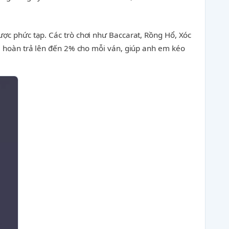
ược phức tạp. Các trò chơi như Baccarat, Rồng Hổ, Xóc
lệ hoàn trả lên đến 2% cho mỗi ván, giúp anh em kéo