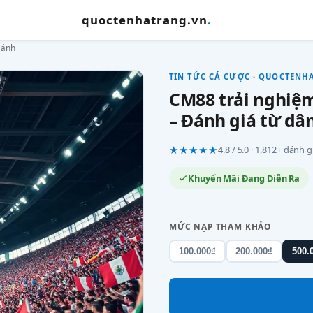
quoctenhatrang.vn
.
Đánh
TIN TỨC CÁ CƯỢC · QUOCTENH
CM88 trải nghiệm
– Đánh giá từ dâ
★★★★★
4.8 / 5.0 · 1,812+ đánh 
Khuyến Mãi Đang Diễn Ra
MỨC NẠP THAM KHẢO
100.000₫
200.000₫
500.