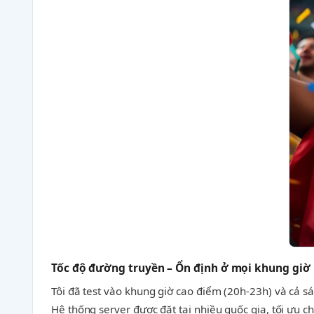
Tốc độ đường truyền – Ổn định ở mọi khung giờ
Tôi đã test vào khung giờ cao điểm (20h-23h) và cả sá
Hệ thống server được đặt tại nhiều quốc gia, tối ưu c