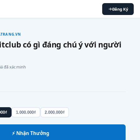
Đăng Ký
ATRANG.VN
tclub có gì đáng chú ý với người
giá đã xác minh
000₫
1.000.000₫
2.000.000₫
⚡ Nhận Thưởng