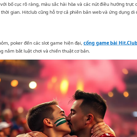
 với bố cục rõ ràng, màu sắc hài hòa và các nút điều hướng trực
 thời gian. Hitclub cũng hỗ trợ cả phiên bản web và ứng dụng d
hỏm, poker đến các slot game hiện đại,
cổng game bài Hit.Clu
g nắm bắt luật chơi và chiến thuật cơ bản.