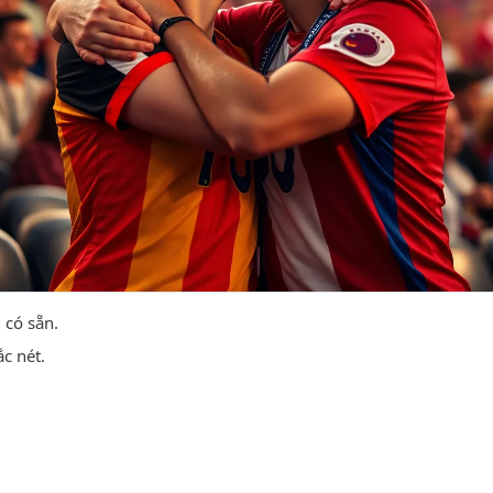
 có sẵn.
c nét.