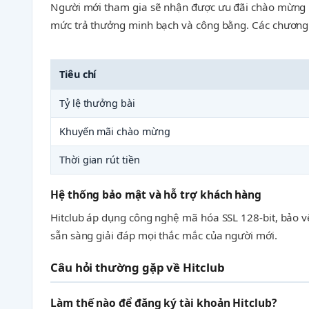
Người mới tham gia sẽ nhận được ưu đãi chào mừng lên
mức trả thưởng minh bạch và công bằng. Các chương tr
Tiêu chí
Tỷ lệ thưởng bài
Khuyến mãi chào mừng
Thời gian rút tiền
Hệ thống bảo mật và hỗ trợ khách hàng
Hitclub áp dụng công nghệ mã hóa SSL 128-bit, bảo vệ 
sẵn sàng giải đáp mọi thắc mắc của người mới.
Câu hỏi thường gặp về Hitclub
Làm thế nào để đăng ký tài khoản Hitclub?