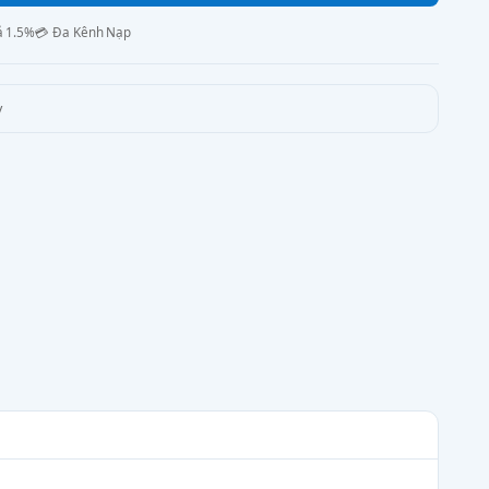
ả 1.5%
💳 Đa Kênh Nạp
y