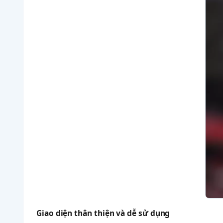
Giao diện thân thiện và dễ sử dụng