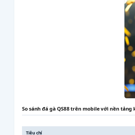
So sánh đá gà QS88 trên mobile với nền tảng 
Tiêu chí