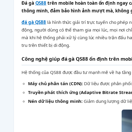
Đá gà
QS88
trên mobile hoàn toàn ổn định ngay c
thông minh, đảm bảo hình ảnh mượt mà, không gi
đá gà QS88
là hình thức giải trí trực tuyến cho phép
động, người dùng có thể tham gia mọi lúc, mọi nơi chỉ
mà khi hệ thống phải xử lý cùng lúc nhiều trận đấu hay
tru trên thiết bị di động.
Công nghệ giúp đá gà QS88 ổn định trên mobi
Hệ thống của QS88 được đầu tư mạnh mẽ về hạ tầng k
Máy chủ phân tán (CDN):
Dữ liệu được phân phối t
Truyền phát thích ứng (Adaptive Bitrate Strea
Nén dữ liệu thông minh:
Giảm dung lượng dữ liệu 