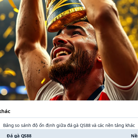
khác
Bảng so sánh độ ổn định giữa đá gà QS88 và các nền tảng khác
Đá gà QS88
Nề