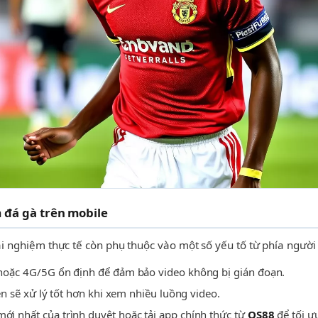
 đá gà trên mobile
 nghiệm thực tế còn phụ thuộc vào một số yếu tố từ phía người
hoặc 4G/5G ổn định để đảm bảo video không bị gián đoạn.
n sẽ xử lý tốt hơn khi xem nhiều luồng video.
i nhất của trình duyệt hoặc tải app chính thức từ
QS88
để tối ưu