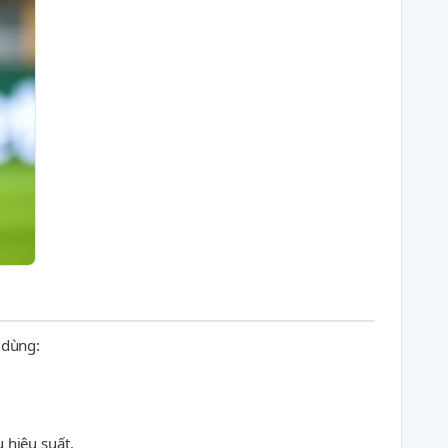
 dùng:
 hiệu suất.