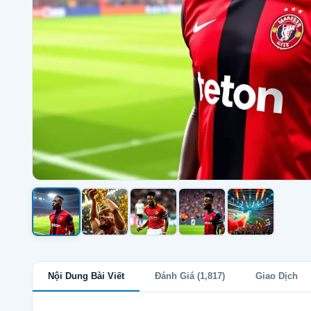
Nội Dung Bài Viết
Đánh Giá (1,817)
Giao Dịch