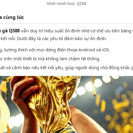
Hình minh hoạ: QS88
a cùng lúc
á gà QS88
vẫn duy trì hiệu suất ổn định nhờ cơ chế ưu tiên băng
ết nối. Dưới đây là các yếu tố đảm bảo sự ổn định:
, tương thích với mọi dòng điện thoại Android và iOS.
c trên một thiết bị mà không làm chậm hệ thống.
át và cảnh báo nếu kết nối yếu, giúp người dùng chủ động khắc 