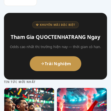
💎 KHUYẾN MÃI ĐẶC BIỆT
Tham Gia QUOCTENHATRANG Ngay
Odds cao nhất thị trường hiện nay — thời gian có hạn.
Trải Nghiệm
TIN TỨC MỚI NHẤT