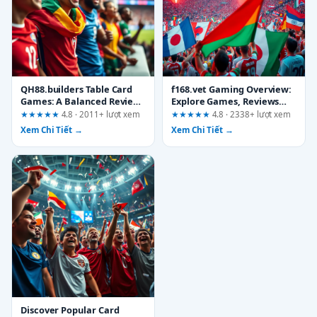
QH88.builders Table Card
f168.vet Gaming Overview:
Games: A Balanced Review
Explore Games, Reviews
of What the Ads Don't Tell
and Helpful Guides
★★★★★
4.8 · 2011+ lượt xem
★★★★★
4.8 · 2338+ lượt xem
You
Xem Chi Tiết →
Xem Chi Tiết →
Discover Popular Card