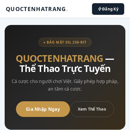
QUOCTENHATRANG
.
Đăng Ký
♠ BẢO MẬT SSL 256-BIT
QUOCTENHATRANG
—
Thể Thao Trực Tuyến
Cá cược cho người chơi Việt. Giấy phép hợp pháp,
an tâm cá cược.
Gia Nhập Ngay
Xem Thể Thao