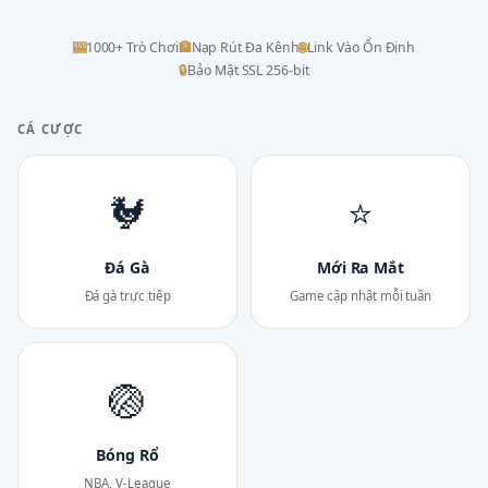
🎰
1000+ Trò Chơi
🏦
Nạp Rút Đa Kênh
🌐
Link Vào Ổn Định
🔒
Bảo Mật SSL 256-bit
CÁ CƯỢC
🐓
⭐
Đá Gà
Mới Ra Mắt
Đá gà trực tiếp
Game cập nhật mỗi tuần
🏐
Bóng Rổ
NBA, V-League