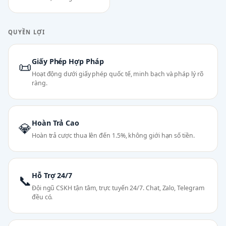
QUYỀN LỢI
Giấy Phép Hợp Pháp
📜
Hoạt động dưới giấy phép quốc tế, minh bạch và pháp lý rõ
ràng.
Hoàn Trả Cao
💎
Hoàn trả cược thua lên đến 1.5%, không giới hạn số tiền.
Hỗ Trợ 24/7
📞
Đội ngũ CSKH tận tâm, trực tuyến 24/7. Chat, Zalo, Telegram
đều có.