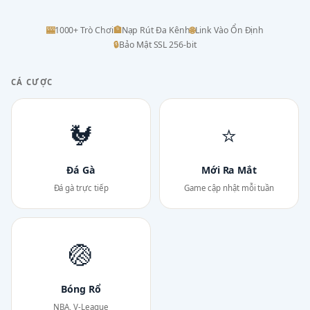
🎰
1000+ Trò Chơi
🏦
Nạp Rút Đa Kênh
🌐
Link Vào Ổn Định
🔒
Bảo Mật SSL 256-bit
CÁ CƯỢC
🐓
⭐
Đá Gà
Mới Ra Mắt
Đá gà trực tiếp
Game cập nhật mỗi tuần
🏐
Bóng Rổ
NBA, V-League