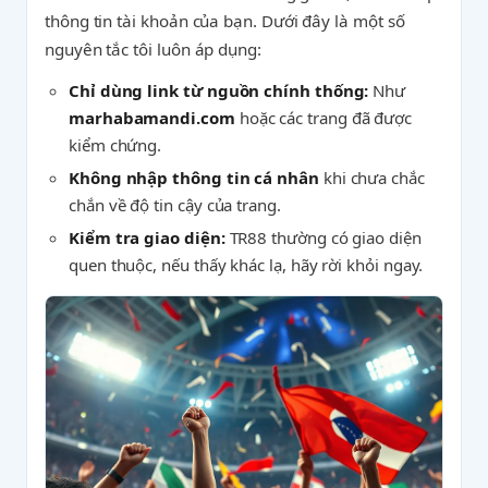
thông tin tài khoản của bạn. Dưới đây là một số
nguyên tắc tôi luôn áp dụng:
Chỉ dùng link từ nguồn chính thống:
Như
marhabamandi.com
hoặc các trang đã được
kiểm chứng.
Không nhập thông tin cá nhân
khi chưa chắc
chắn về độ tin cậy của trang.
Kiểm tra giao diện:
TR88 thường có giao diện
quen thuộc, nếu thấy khác lạ, hãy rời khỏi ngay.