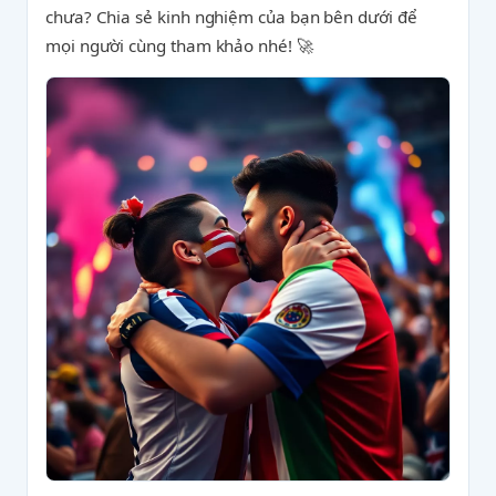
chưa? Chia sẻ kinh nghiệm của bạn bên dưới để
mọi người cùng tham khảo nhé! 🚀