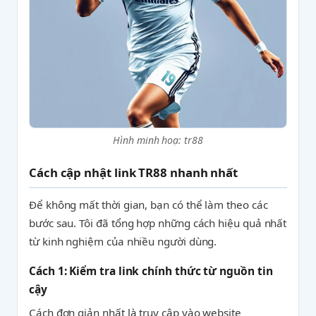
Hình minh hoạ: tr88
Cách cập nhật link TR88 nhanh nhất
Để không mất thời gian, bạn có thể làm theo các
bước sau. Tôi đã tổng hợp những cách hiệu quả nhất
từ kinh nghiệm của nhiều người dùng.
Cách 1: Kiểm tra link chính thức từ nguồn tin
cậy
Cách đơn giản nhất là truy cập vào website