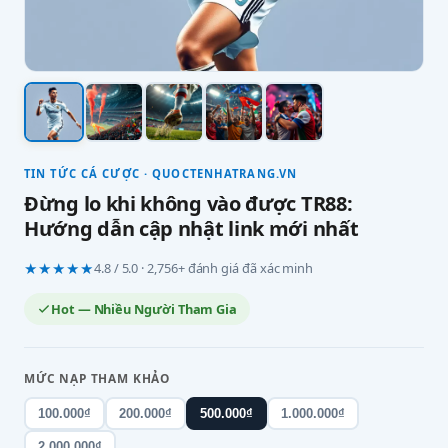
TIN TỨC CÁ CƯỢC · QUOCTENHATRANG.VN
Đừng lo khi không vào được TR88:
Hướng dẫn cập nhật link mới nhất
★★★★★
4.8 / 5.0 · 2,756+ đánh giá đã xác minh
Hot — Nhiều Người Tham Gia
MỨC NẠP THAM KHẢO
100.000₫
200.000₫
500.000₫
1.000.000₫
2.000.000₫