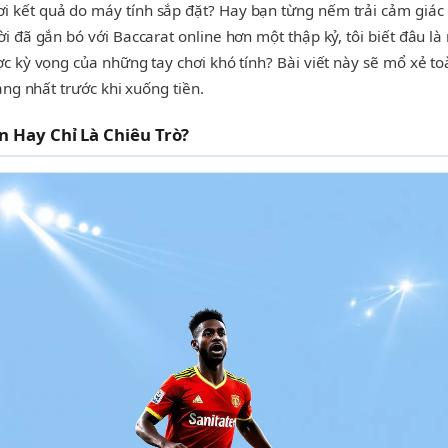
i kết quả do máy tính sắp đặt? Hay bạn từng nếm trải cảm giá
i đã gắn bó với Baccarat online hơn một thập kỷ, tôi biết đâu là
c kỳ vọng của những tay chơi khó tính? Bài viết này sẽ mổ xẻ toàn
àng nhất trước khi xuống tiền.
n Hay Chỉ Là Chiêu Trò?