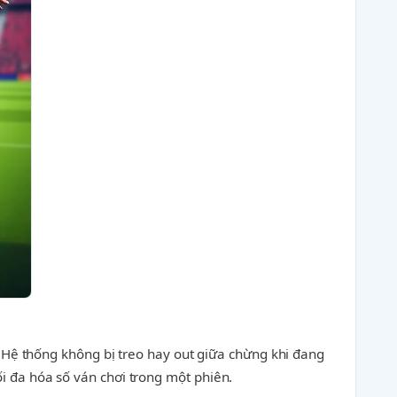
ây. Hệ thống không bị treo hay out giữa chừng khi đang
ối đa hóa số ván chơi trong một phiên.