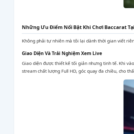
Những Ưu Điểm Nổi Bật Khi Chơi Baccarat Tạ
Không phải tự nhiên mà tôi lại dành thời gian viết ri
Giao Diện Và Trải Nghiệm Xem Live
Giao diện được thiết kế tối giản nhưng tinh tế. Khi v
stream chất lượng Full HD, góc quay đa chiều, cho thấy