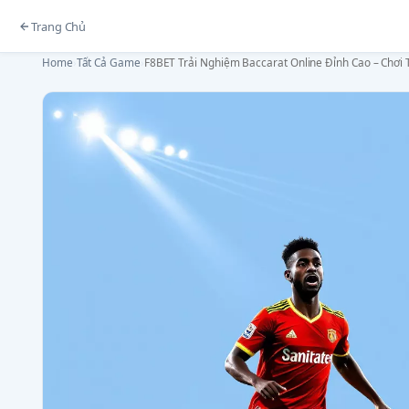
Trang Chủ
Home
›
Tất Cả Game
›
F8BET Trải Nghiệm Baccarat Online Đỉnh Cao – Chơi