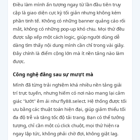
Điều làm mình ấn tượng ngay từ lần đầu tiên truy
cập là giao diện cực kỳ tối giản nhưng không kém
phần tinh tế. Không có những banner quảng cáo rối
mắt, không có những pop-up khó chịu. Mọi thứ đều
được sắp xếp một cách logic, giúp người dùng dễ
dàng tìm thấy nội dung mình cần chỉ trong vài giây.
Đây chính là điểm cộng lớn mà ít nền tảng nào làm
được.
Công nghệ đằng sau sự mượt mà
Mình đã từng trải nghiệm khá nhiều nền tảng giải
trí trực tuyến, nhưng hiếm có nơi nào mang lại cảm
giác "lướt" êm ái như fly88.select. Hệ thống được tối
ưu bằng các thuật toán hiện đại, giúp giảm thiểu tối
đa độ trễ và tăng tốc độ tải trang. Bạn có thể tưởng
tượng, chỉ cần một cú click chuột, mọi thứ hiện ra
ngay lập tức, không phải chờ đợi, không giật lag.