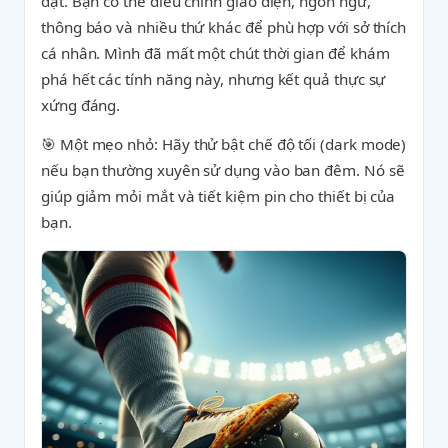
đặt. Bạn có thể điều chỉnh giao diện, ngôn ngữ,
thông báo và nhiều thứ khác để phù hợp với sở thích
cá nhân. Mình đã mất một chút thời gian để khám
phá hết các tính năng này, nhưng kết quả thực sự
xứng đáng.
🎯 Một mẹo nhỏ: Hãy thử bật chế độ tối (dark mode)
nếu bạn thường xuyên sử dụng vào ban đêm. Nó sẽ
giúp giảm mỏi mắt và tiết kiệm pin cho thiết bị của
bạn.