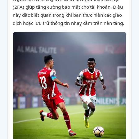
(2FA) giúp tăng cường bảo mật cho tài khoản. Điều
này đặc biệt quan trọng khi bạn thực hiện các giao
dịch hoặc lưu trữ thông tin nhạy cảm trên nền tảng.