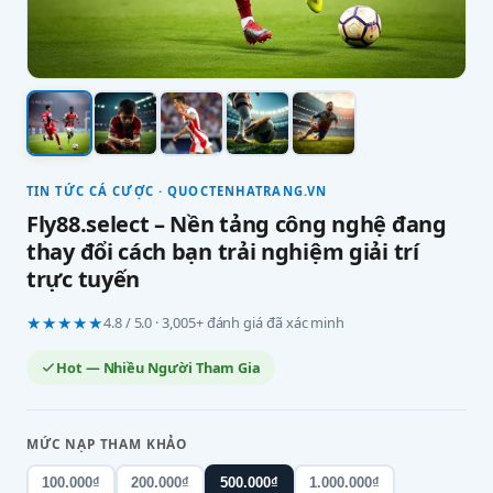
TIN TỨC CÁ CƯỢC · QUOCTENHATRANG.VN
Fly88.select – Nền tảng công nghệ đang
thay đổi cách bạn trải nghiệm giải trí
trực tuyến
★★★★★
4.8 / 5.0 · 3,005+ đánh giá đã xác minh
Hot — Nhiều Người Tham Gia
MỨC NẠP THAM KHẢO
100.000₫
200.000₫
500.000₫
1.000.000₫