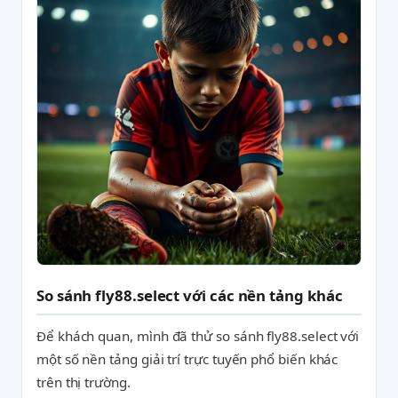
So sánh fly88.select với các nền tảng khác
Để khách quan, mình đã thử so sánh fly88.select với
một số nền tảng giải trí trực tuyến phổ biến khác
trên thị trường.