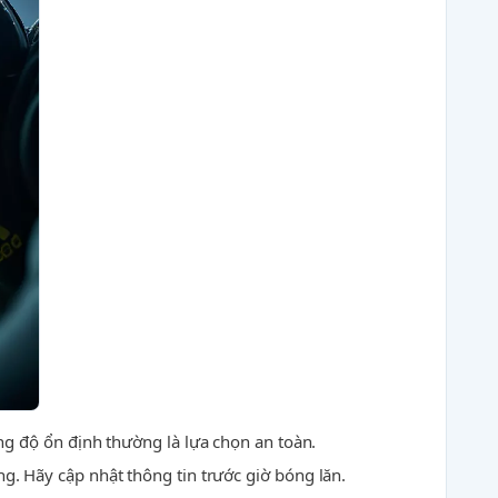
ong độ ổn định thường là lựa chọn an toàn.
. Hãy cập nhật thông tin trước giờ bóng lăn.