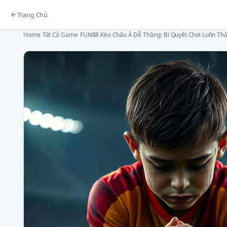
Trang Chủ
Home
›
Tất Cả Game
›
FUN88 Kèo Châu Á Dễ Thắng: Bí Quyết Chơi Luôn Th