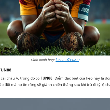
Hình minh hoạ:
fun88 เข้าระบบ
 FUN88
 cái châu Á, trong đó có
FUN88
. Điểm đặc biệt của kèo này là độ
o đội mà họ tin rằng sẽ giành chiến thắng sau khi trừ đi tỷ lệ 