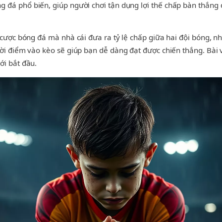
g đá phổ biến, giúp người chơi tận dụng lợi thế chấp bàn thắng 
á cược bóng đá mà nhà cái đưa ra tỷ lệ chấp giữa hai đội bóng,
ời điểm vào kèo sẽ giúp bạn dễ dàng đạt được chiến thắng. Bài vi
ới bắt đầu.