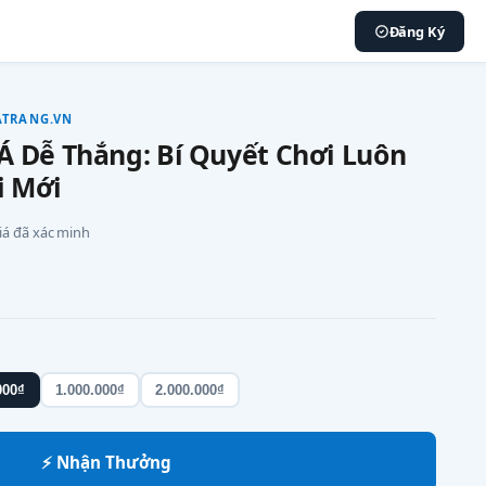
Đăng Ký
ATRANG.VN
Á Dễ Thắng: Bí Quyết Chơi Luôn
i Mới
giá đã xác minh
000₫
1.000.000₫
2.000.000₫
⚡ Nhận Thưởng