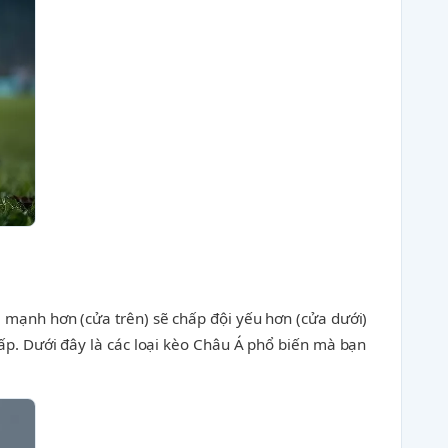
i mạnh hơn (cửa trên) sẽ chấp đội yếu hơn (cửa dưới)
chấp. Dưới đây là các loại kèo Châu Á phổ biến mà bạn