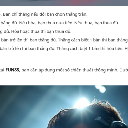
. Bạn chỉ thắng nếu đội bạn chọn thắng trận.
hắng đủ. Nếu hòa, bạn thua nửa tiền. Nếu thua, bạn thua đủ.
g đủ. Hòa hoặc thua thì bạn thua đủ.
 bàn trở lên thì bạn thắng đủ. Thắng cách biệt 1 bàn thì bạn thắng
bàn trở lên thì bạn thắng đủ. Thắng cách biệt 1 bàn thì hòa tiền. 
tại
FUN88
, bạn cần áp dụng một số chiến thuật thông minh. Dướ