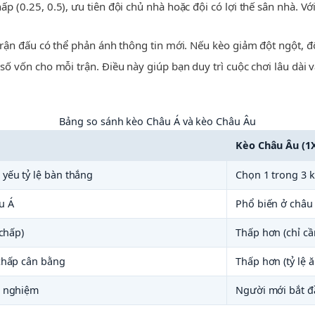
ấp (0.25, 0.5), ưu tiên đội chủ nhà hoặc đội có lợi thế sân nhà. Vớ
 trận đấu có thể phản ánh thông tin mới. Nếu kèo giảm đột ngột, 
ố vốn cho mỗi trận. Điều này giúp bạn duy trì cuộc chơi lâu dài và
Bảng so sánh kèo Châu Á và kèo Châu Âu
Kèo Châu Âu (1
yếu tỷ lệ bàn thắng
Chọn 1 trong 3 
u Á
Phổ biến ở châu
 chấp)
Thấp hơn (chỉ cầ
chấp cân bằng
Thấp hơn (tỷ lệ 
h nghiệm
Người mới bắt đ