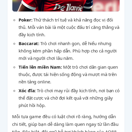
Poker:
Thử thách trí tuệ và khả năng đọc vị đối
thủ. Mỗi ván bài là một cuộc đấu trí căng thẳng và
đầy kịch tính.
Baccarat:
Trò chơi nhanh gọn, dễ hiểu nhưng
không kém phần hấp dẫn. Phù hợp cho cả người
mới và người chơi lâu năm.
Tiến lên miền Nam:
Một trò chơi dân gian quen
thuộc, được tái hiện sống động và mượt mà trên
nền tảng online.
Xóc đĩa:
Trò chơi may rủi đầy kịch tính, nơi bạn có
thể đặt cược và chờ đợi kết quả với những giây
phút hồi hộp.
Mỗi tựa game đều có luật chơi rõ ràng, hướng dẫn
chi tiết, giúp bạn dễ dàng làm quen ngay từ lần đầu
tiên. Đặc biệt, đội ngũ hỗ trợ khách hàng của AO88