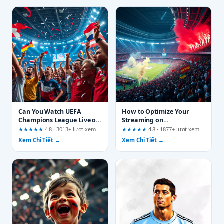
Can You Watch UEFA
How to Optimize Your
Champions League Live on
Streaming on
mu88-cr7.com? A UX
Phimhayok.onl for a
★★★★★
4.8 · 3013+ lượt xem
★★★★★
4.8 · 1877+ lượt xem
Expert’s Honest Evaluation
Smoother Experience
Xem Chi Tiết →
Xem Chi Tiết →