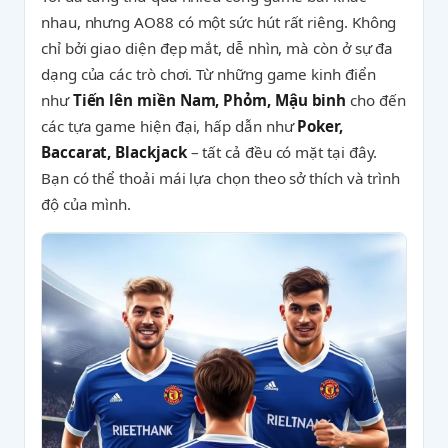
nhau, nhưng AO88 có một sức hút rất riêng. Không
chỉ bởi giao diện đẹp mắt, dễ nhìn, mà còn ở sự đa
dạng của các trò chơi. Từ những game kinh điển
như
Tiến lên miền Nam, Phỏm, Mậu binh
cho đến
các tựa game hiện đại, hấp dẫn như
Poker,
Baccarat, Blackjack
– tất cả đều có mặt tại đây.
Bạn có thể thoải mái lựa chọn theo sở thích và trình
độ của mình.