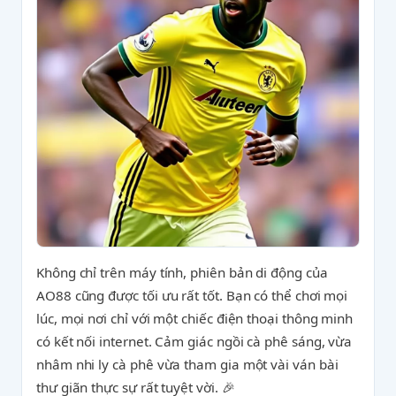
Không chỉ trên máy tính, phiên bản di động của
AO88 cũng được tối ưu rất tốt. Bạn có thể chơi mọi
lúc, mọi nơi chỉ với một chiếc điện thoại thông minh
có kết nối internet. Cảm giác ngồi cà phê sáng, vừa
nhâm nhi ly cà phê vừa tham gia một vài ván bài
thư giãn thực sự rất tuyệt vời. 🎉