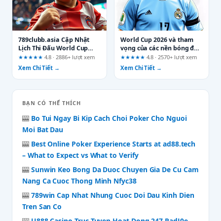
789clubb.asia Cập Nhật
World Cup 2026 và tham
Lịch Thi Đấu World Cup
vọng của các nền bóng đá
Nhanh Chóng – Cổng
mới nổi
★★★★★
4.8 · 2886+ lượt xem
★★★★★
4.8 · 2570+ lượt xem
Thông Tin Cho Dân Mê
Xem Chi Tiết →
Xem Chi Tiết →
Bóng Đá
BẠN CÓ THỂ THÍCH
🎰
Bo Tui Ngay Bi Kip Cach Choi Poker Cho Nguoi
Moi Bat Dau
🎰
Best Online Poker Experience Starts at ad88.tech
– What to Expect vs What to Verify
🎰
Sunwin Keo Bong Da Duoc Chuyen Gia De Cu Cam
Nang Ca Cuoc Thong Minh Nfyc38
🎰
789win Cap Nhat Nhung Cuoc Doi Dau Kinh Dien
Tren San Co
🎰
U888 Casino Truc Tuyen Hoat Dong 247 RadJ0e