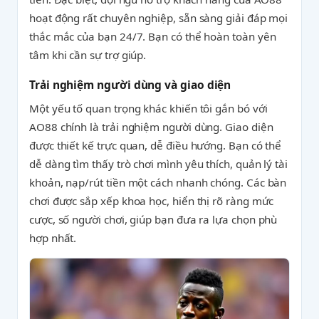
hoạt động rất chuyên nghiệp, sẵn sàng giải đáp mọi
thắc mắc của bạn 24/7. Bạn có thể hoàn toàn yên
tâm khi cần sự trợ giúp.
Trải nghiệm người dùng và giao diện
Một yếu tố quan trọng khác khiến tôi gắn bó với
AO88 chính là trải nghiệm người dùng. Giao diện
được thiết kế trực quan, dễ điều hướng. Bạn có thể
dễ dàng tìm thấy trò chơi mình yêu thích, quản lý tài
khoản, nạp/rút tiền một cách nhanh chóng. Các bàn
chơi được sắp xếp khoa học, hiển thị rõ ràng mức
cược, số người chơi, giúp bạn đưa ra lựa chọn phù
hợp nhất.